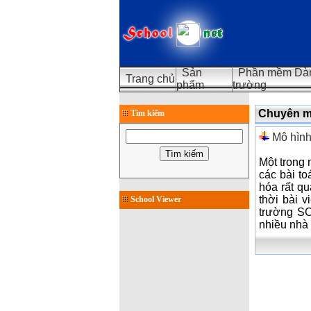
Sản
Phần mềm Dàn
Trang chủ
phẩm
trường
Chuyên m
Tìm kiếm
Mô hình
Một trong 
các bài to
hóa rất q
thời bài 
School Viewer
trường S
nhiều nhà 