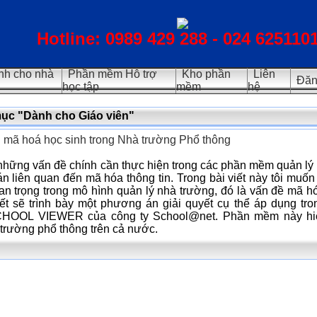
Hotline: 0989 429 288 - 024 625110
h cho nhà
Phần mềm Hỗ trợ
Kho phần
Liên
Đăn
học tập
mềm
hệ
ục "Dành cho Giáo viên"
 mã hoá học sinh trong Nhà trường Phổ thông
những vấn đề chính cần thực hiện trong các phần mềm quản lý 
án liên quan đến mã hóa thông tin. Trong bài viết này tôi muố
uan trọng trong mô hình quản lý nhà trường, đó là vấn đề mã
viết sẽ trình bày một phương án giải quyết cụ thể áp dụng 
CHOOL VIEWER của công ty School@net. Phần mềm này hiện
trường phổ thông trên cả nước.