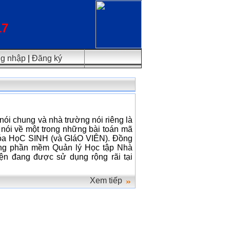
17
g nhập
|
Đăng ký
nói chung và nhà trường nói riêng là
n nói về một trong những bài toán mã
 hóa HọC SINH (và GIáO VIÊN). Đồng
trong phần mềm Quản lý Học tập Nhà
 đang được sử dụng rộng rãi tại
Xem tiếp