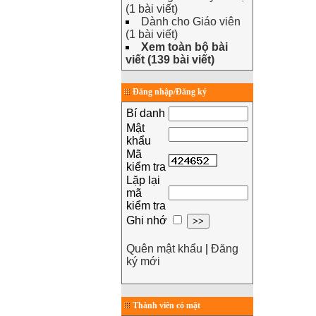
(1 bài viết)
Dành cho Giáo viên
(1 bài viết)
Xem toàn bộ bài
viết (139 bài viết)
Đăng nhập/Đăng ký
Bí danh
Mật
khẩu
Mã
kiểm tra
Lặp lại
mã
kiểm tra
Ghi nhớ
Quên mật khẩu
|
Đăng
ký mới
Thành viên có mặt