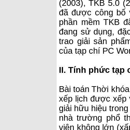
(2003), TKB 5.0 (
đã được công bố v
phần mềm TKB đã
đang sử dụng, đặ
trao giải sản ph
của tạp chí PC Wo
II. Tính phức tạp
Bài toán Thời khóa
xếp lịch được xếp 
giải hữu hiệu trong
nhà trường phổ t
viên không lớn (x