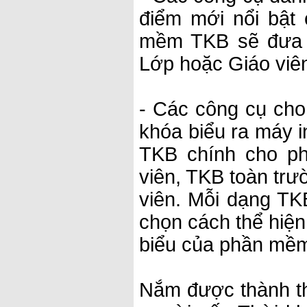
điểm mới nổi bật
mềm TKB sẽ đưa r
Lớp hoặc Giáo viên 
- Các công cụ cho 
khóa biểu ra máy i
TKB chính cho ph
viên, TKB toàn trư
viên. Mỗi dạng TK
chọn cách thể hiện 
biểu của phần mềm
Nắm được thành t