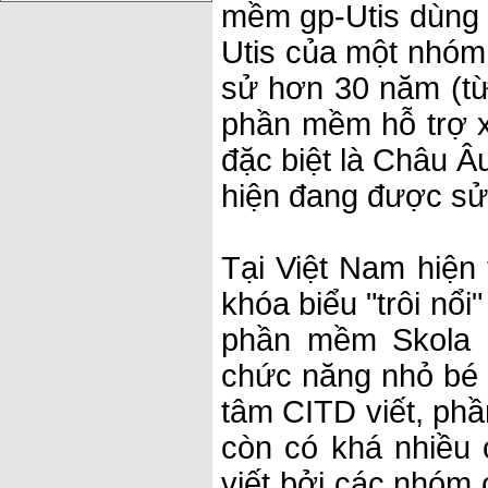
mềm gp-Utis dùng 
Utis của một nhóm
sử hơn 30 năm (từ
phần mềm hỗ trợ xế
đặc biệt là Châu Â
hiện đang được sử
Tại Việt Nam hiện
khóa biểu "trôi nổi
phần mềm Skola (
chức năng nhỏ bé
tâm CITD viết, ph
còn có khá nhiều
viết bởi các nhóm 