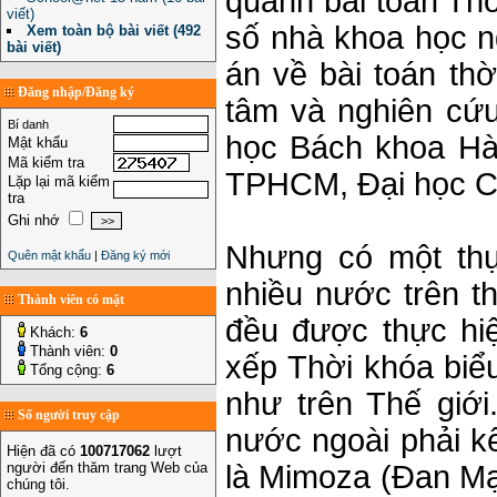
quanh bài toán Thờ
viết)
số nhà khoa học n
Xem toàn bộ bài viết (492
bài viết)
án về bài toán th
Đăng nhập/Đăng ký
tâm và nghiên cứu
Bí danh
học Bách khoa Hà
Mật khẩu
Mã kiểm tra
TPHCM, Đại học C
Lặp lại mã kiểm
tra
Ghi nhớ
Nhưng có một thực
Quên mật khẩu
|
Đăng ký mới
nhiều nước trên th
Thành viên có mặt
đều được thực hiệ
Khách:
6
Thành viên:
0
xếp Thời khóa biể
Tổng cộng:
6
như trên Thế giớ
Số người truy cập
nước ngoài phải k
Hiện đã có
100717062
lượt
người đến thăm trang Web của
là Mimoza (Đan Mạ
chúng tôi.