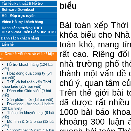
biểu
Tài liệu kỹ thuật & Hỗ trợ
Software Download
Hỏi - Đáp trực tuyến
Video Hỗ trợ khách hàng
Bài toán xếp Thời
Danh sách trường THPT
khóa biểu cho Nhà 
Dự Án Phát Triển Giáo Dục THPT
Danh sách khách hàng
toán khó, mang tín
Liên hệ
rất cao. Riêng đối
Xem bài viết theo các chủ đề hiện
có
nhà trường phổ thô
Hỗ trợ khách hàng (124 bài
viết)
thành một vấn đề c
Hoạt động của công ty (54
bài viết)
chú ý, quan tâm củ
TKB và bài toán xếp Thời
khóa biểu (237 bài viết)
Trên thế giới bài 
Dành cho Giáo viên (9 bài
viết)
Sản phẩm mới (13 bài viết)
đã được rất nhiề
Download - Archive- Update
(20 bài viết)
1000 bài báo khoa 
Thông tin khuyến mại (6 bài
viết)
khoảng 300 luận 
Mô hình & Giải pháp (12 bài
viết)
School@net 15 năm (16 bài