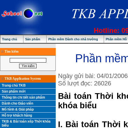
Hotline: 0
Trang chủ
Sản phẩm
Phần mềm Dành cho nhà trường
Phần mềm Hỗ t
Tìm kiếm
Phần mềm 
Ngày gửi bài: 04/01/2006
TKB Application System
Số lượt đọc: 26026
Trang chủ TKB
Sản phẩm mới
Bài toán Thời k
Thông tin chi tiết sản phẩm
khóa biểu
Dành cho Giáo viên
Mô hình & Giải pháp
Hỗ trợ khách hàng
TKB & Bài toán xếp Thời khóa
I. Bài toán Thời
biểu