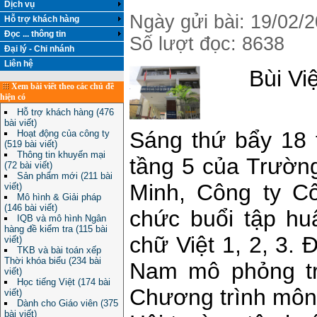
Dịch vụ
Ngày gửi bài: 19/02/
Hỗ trợ khách hàng
Đọc ... thông tin
Số lượt đọc: 8638
Đại lý - Chi nhánh
Liên hệ
Bùi Vi
Xem bài viết theo các chủ đề
hiện có
Hỗ trợ khách hàng (476
bài viết)
Sáng thứ bẩy 18 
Hoạt động của công ty
(519 bài viết)
Thông tin khuyến mại
tầng 5 của Trườn
(72 bài viết)
Sản phẩm mới (211 bài
Minh, Công ty C
viết)
Mô hình & Giải pháp
(146 bài viết)
chức buổi tập hu
IQB và mô hình Ngân
hàng đề kiểm tra (115 bài
chữ Việt 1, 2, 3.
viết)
TKB và bài toán xếp
Thời khóa biểu (234 bài
Nam mô phỏng trọ
viết)
Học tiếng Việt (174 bài
Chương trình môn T
viết)
Dành cho Giáo viên (375
bài viết)