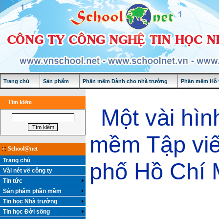
Trang chủ
Sản phẩm
Phần mềm Dành cho nhà trường
Phần mềm Hỗ t
Tìm kiếm
Một vài hìn
mềm Tập viết
School@net
Trang chủ
phố Hồ Chí 
Vài nét về công ty
Tin tức
Sản phẩm phần mềm
Tin học Nhà trường
Tin học Đời sống