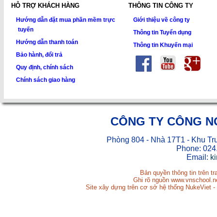
HỖ TRỢ KHÁCH HÀNG
THÔNG TIN CÔNG TY
Hướng dẫn đặt mua phần mềm trực
Giới thiệu về công ty
tuyến
Thông tin Tuyển dụng
Hướng dẫn thanh toán
Thông tin Khuyến mại
Bảo hành, đổi trả
Quy định, chính sách
Chính sách giao hàng
CÔNG TY CÔNG N
Phòng 804 - Nhà 17T1 - Khu Tr
Phone: 024
Email:
k
Bản quyền thông tin trên t
Ghi rõ nguồn www.vnschool.net
Site xây dựng trên cơ sở hệ thống NukeViet -