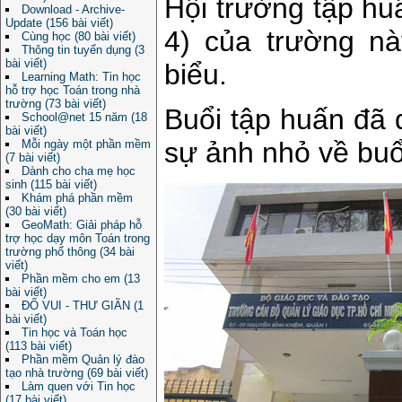
Hội trường tập huấ
Download - Archive-
Update (156 bài viết)
4) của trường nà
Cùng học (80 bài viết)
Thông tin tuyển dụng (3
bài viết)
biểu.
Learning Math: Tin học
hỗ trợ học Toán trong nhà
trường (73 bài viết)
Buổi tập huấn đã 
School@net 15 năm (18
bài viết)
sự ảnh nhỏ về buổ
Mỗi ngày một phần mềm
(7 bài viết)
Dành cho cha mẹ học
sinh (115 bài viết)
Khám phá phần mềm
(30 bài viết)
GeoMath: Giải pháp hỗ
trợ học dạy môn Toán trong
trường phổ thông (34 bài
viết)
Phần mềm cho em (13
bài viết)
ĐỐ VUI - THƯ GIÃN (1
bài viết)
Tin học và Toán học
(113 bài viết)
Phần mềm Quản lý đào
tạo nhà trường (69 bài viết)
Làm quen với Tin học
(17 bài viết)