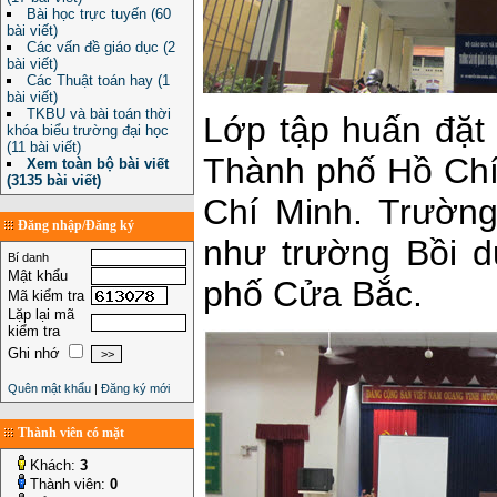
Bài học trực tuyến (60
bài viết)
Các vấn đề giáo dục (2
bài viết)
Các Thuật toán hay (1
bài viết)
TKBU và bài toán thời
Lớp tập huấn đặt
khóa biểu trường đại học
(11 bài viết)
Thành phố Hồ Chí
Xem toàn bộ bài viết
(3135 bài viết)
Chí Minh. Trường
Đăng nhập/Đăng ký
như trường Bồi 
Bí danh
Mật khẩu
phố Cửa Bắc.
Mã kiểm tra
Lặp lại mã
kiểm tra
Ghi nhớ
Quên mật khẩu
|
Đăng ký mới
Thành viên có mặt
Khách:
3
Thành viên:
0