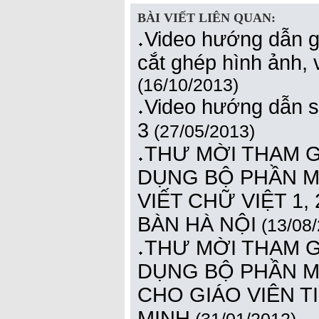
BÀI VIẾT LIÊN QUAN:
Video hướng dẫn giá
cắt ghép hình ảnh,
(16/10/2013)
Video hướng dẫn s
3
(27/05/2013)
THƯ MỜI THAM GI
DỤNG BỘ PHẦN MỀM
VIẾT CHỮ VIỆT 1, 
BÀN HÀ NỘI
(13/08/
THƯ MỜI THAM GI
DỤNG BỘ PHẦN MỀM
CHO GIÁO VIÊN T
MINH