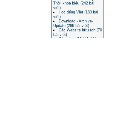
Thời khóa biểu (242 bài
viết)
Học tiếng Việt (183 bài
viết)
Download - Archive-
Update (289 bài viết)
Các Website hữu ích (70
bài viết)
Cùng học (92 bài viết)
Learning Math: Tin học
hỗ trợ học Toán trong nhà
trường (78 bài viết)
School@net 15 năm
(154 bài viết)
Mỗi ngày một phần mềm
(7 bài viết)
Dành cho cha mẹ học
sinh (124 bài viết)
Khám phá phần mềm
(122 bài viết)
GeoMath: Giải pháp hỗ
trợ học dạy môn Toán trong
trường phổ thông (36 bài
viết)
Phần mềm cho em (13
bài viết)
ĐỐ VUI - THƯ GIÃN
(363 bài viết)
Các vấn đề giáo dục
(1210 bài viết)