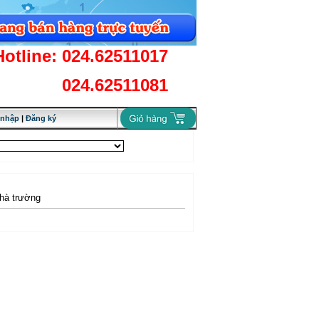
Hotline: 024.62511017
024.62511081
 nhập
|
Đăng ký
nhà trường