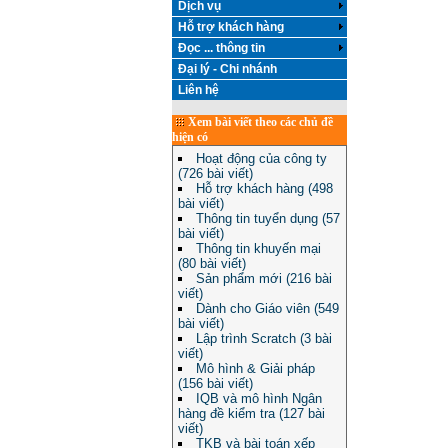
Dịch vụ
Hỗ trợ khách hàng
Đọc ... thông tin
Đại lý - Chi nhánh
Liên hệ
Xem bài viết theo các chủ đề
hiện có
Hoạt động của công ty
(726 bài viết)
Hỗ trợ khách hàng (498
bài viết)
Thông tin tuyển dụng (57
bài viết)
Thông tin khuyến mại
(80 bài viết)
Sản phẩm mới (216 bài
viết)
Dành cho Giáo viên (549
bài viết)
Lập trình Scratch (3 bài
viết)
Mô hình & Giải pháp
(156 bài viết)
IQB và mô hình Ngân
hàng đề kiểm tra (127 bài
viết)
TKB và bài toán xếp