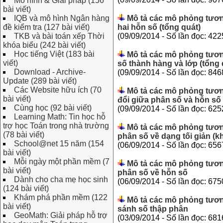
Mô hình & Giải pháp (156
bài viết)
IQB và mô hình Ngân hàng
Mô tả các mô phỏng tươn
đề kiểm tra (127 bài viết)
hai hỗn số (tổng quát)
TKB và bài toán xếp Thời
(09/09/2014 - Số lần đọc: 422
khóa biểu (242 bài viết)
Học tiếng Việt (183 bài
Mô tả các mô phỏng tương
viết)
số thành hàng và lớp (tổng 
Download - Archive-
(09/09/2014 - Số lần đọc: 846
Update (289 bài viết)
Các Website hữu ích (70
Mô tả các mô phỏng tươn
bài viết)
đổi giữa phân số và hỗn số
Cùng học (92 bài viết)
(09/09/2014 - Số lần đọc: 625
Learning Math: Tin học hỗ
trợ học Toán trong nhà trường
Mô tả các mô phỏng tươn
(78 bài viết)
phân số về dạng tối giản (
School@net 15 năm (154
(06/09/2014 - Số lần đọc: 656
bài viết)
Mỗi ngày một phần mềm (7
Mô tả các mô phỏng tươn
bài viết)
phân số về hỗn số
Dành cho cha mẹ học sinh
(06/09/2014 - Số lần đọc: 675
(124 bài viết)
Khám phá phần mềm (122
Mô tả các mô phỏng tươn
bài viết)
sánh số thập phân
GeoMath: Giải pháp hỗ trợ
(03/09/2014 - Số lần đọc: 681