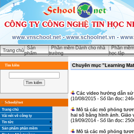
Sản
Phần mềm Dành cho nhà
Phần mềm 
Trang chủ
phẩm
trường
học tập
Chuyên mục "Learning Math
Tìm kiếm
Các video hướng dẫn sử
(10/08/2015 - Số lần đọc: 246
School@net
Mô tả các mô phỏng tương
Trang chủ
hai số bằng hình ảnh. Giáo vi
Vài nét về công ty
(19/09/2014 - Số lần đọc: 250
Tin tức
Sản phẩm phần mềm
Mô tả các mô phỏng tươn