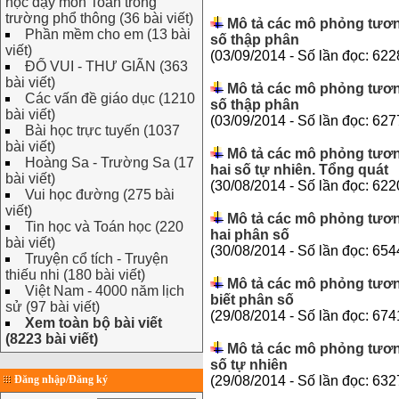
học dạy môn Toán trong
trường phổ thông (36 bài viết)
Mô tả các mô phỏng tương
Phần mềm cho em (13 bài
số thập phân
viết)
(03/09/2014 - Số lần đọc: 622
ĐỐ VUI - THƯ GIÃN (363
bài viết)
Mô tả các mô phỏng tươn
Các vấn đề giáo dục (1210
số thập phân
bài viết)
(03/09/2014 - Số lần đọc: 627
Bài học trực tuyến (1037
bài viết)
Mô tả các mô phỏng tươn
Hoàng Sa - Trường Sa (17
hai số tự nhiên. Tổng quát
bài viết)
(30/08/2014 - Số lần đọc: 622
Vui học đường (275 bài
viết)
Mô tả các mô phỏng tươn
Tin học và Toán học (220
hai phân số
bài viết)
(30/08/2014 - Số lần đọc: 654
Truyện cổ tích - Truyện
thiếu nhi (180 bài viết)
Mô tả các mô phỏng tươn
Việt Nam - 4000 năm lịch
biết phân số
sử (97 bài viết)
(29/08/2014 - Số lần đọc: 674
Xem toàn bộ bài viết
(8223 bài viết)
Mô tả các mô phỏng tương
số tự nhiên
Đăng nhập/Đăng ký
(29/08/2014 - Số lần đọc: 632