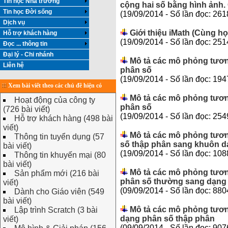
Tin học Nhà trường
cộng hai số bằng hình ảnh. G
Tin học Đời sống
(19/09/2014 - Số lần đọc: 261
Dịch vụ
Giới thiệu iMath (Cùng h
Hỗ trợ khách hàng
(19/09/2014 - Số lần đọc: 251
Đọc ... thông tin
Đại lý - Chi nhánh
Mô tả các mô phỏng tương
Liên hệ
phân số
(19/09/2014 - Số lần đọc: 194
Xem bài viết theo các chủ đề hiện có
Mô tả các mô phỏng tươn
Hoạt động của công ty
phân số
(726 bài viết)
(19/09/2014 - Số lần đọc: 254
Hỗ trợ khách hàng (498 bài
viết)
Mô tả các mô phỏng tương
Thông tin tuyển dụng (57
số thập phân sang khuôn d
bài viết)
(19/09/2014 - Số lần đọc: 108
Thông tin khuyến mại (80
bài viết)
Mô tả các mô phỏng tương
Sản phẩm mới (216 bài
phân số thường sang dạng 
viết)
(09/09/2014 - Số lần đọc: 880
Dành cho Giáo viên (549
bài viết)
Mô tả các mô phỏng tươn
Lập trình Scratch (3 bài
dạng phân số thập phân
viết)
(09/09/2014 - Số lần đọc: 907