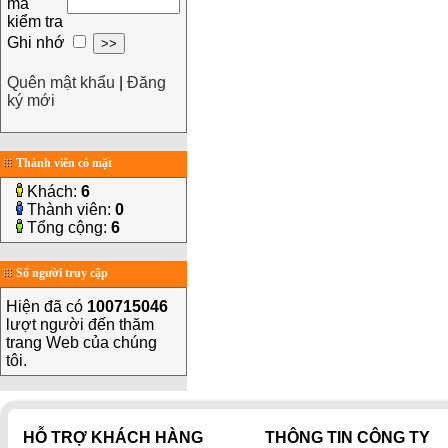
mã
kiểm tra
Ghi nhớ
Quên mật khẩu
|
Đăng
ký mới
Thành viên có mặt
Khách:
6
Thành viên:
0
Tổng cộng:
6
Số người truy cập
Hiện đã có
100715046
lượt người đến thăm
trang Web của chúng
tôi.
HỖ TRỢ KHÁCH HÀNG
THÔNG TIN CÔNG TY