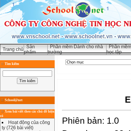
Sản
Phần mềm Dành cho nhà
Phần mềm 
Trang chủ
phẩm
trường
học tập
Tìm kiếm
E
School@net
Xem bài viết theo các chủ đề hiện
có
Phiên bản: 1.0
Hoạt động của công
ty (726 bài viết)