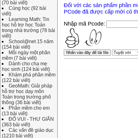
(70 bài viết)
Đối với các sản phẩm phần 
Cùng học (92 bài
PCode đã được cấp mới có t
viết)
Learning Math: Tin
Nhập mã Pcode:
học hỗ trợ học Toán
trong nhà trường (78 bài
viết)
School@net 15 năm
(154 bài viết)
Mỗi ngày một phần
mềm (7 bài viết)
Dành cho cha mẹ
học sinh (124 bài viết)
Khám phá phần mềm
(122 bài viết)
GeoMath: Giải pháp
hỗ trợ học dạy môn
Toán trong trường phổ
thông (36 bài viết)
Phần mềm cho em
(13 bài viết)
ĐỐ VUI - THƯ GIÃN
(363 bài viết)
Các vấn đề giáo dục
(1210 bài viết)