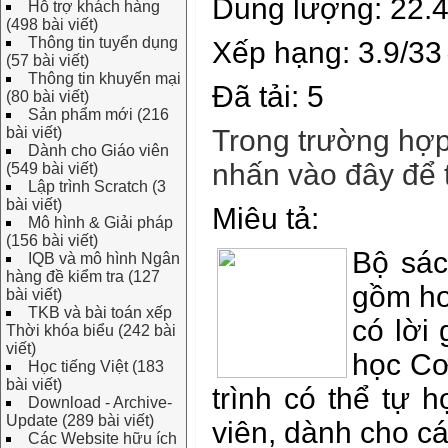
Dung lượng: 22.
Hỗ trợ khách hàng
(498 bài viết)
Thông tin tuyển dụng
Xếp hạng: 3.9/33
(57 bài viết)
Thông tin khuyến mại
Đã tải: 5
(80 bài viết)
Sản phẩm mới (216
bài viết)
Trong trường hợp
Dành cho Giáo viên
nhấn vào đây để
(549 bài viết)
Lập trình Scratch (3
bài viết)
Miêu tả:
Mô hình & Giải pháp
(156 bài viết)
Bộ sác
IQB và mô hình Ngân
hàng đề kiểm tra (127
gồm hơ
bài viết)
TKB và bài toán xếp
có lời 
Thời khóa biểu (242 bài
viết)
học Cơ
Học tiếng Việt (183
bài viết)
trình có thể tự 
Download - Archive-
Update (289 bài viết)
viên, dành cho c
Các Website hữu ích