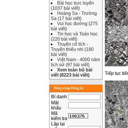
Bài học trực tuyến
(1037 bài viết)
Hoàng Sa - Trường
Sa (17 bài viết)
Vui học đường (275
bài viết)
Tin học và Toán học
(220 bài viết)
Truyện cổ tích -
Truyện thiếu nhi (180
bài viết)
Việt Nam - 4000 năm
lịch sử (97 bài viết)
Xem toàn bộ bài
Tiếp tục ti
viết (8223 bài viết)
Đăng nhập/Đăng ký
Bí danh
Mật
khẩu
Mã
kiểm tra
Lặp lại