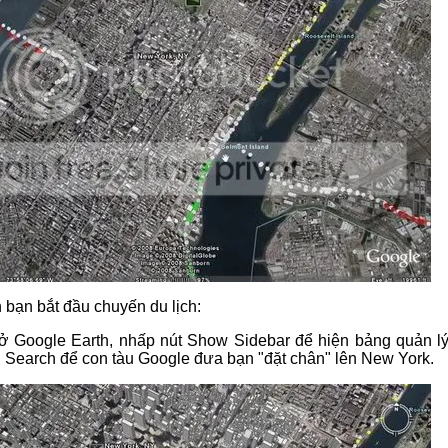
bạn bắt đầu chuyến du lịch:
 Google Earth, nhấp nút Show Sidebar để hiện bảng quản lý.
 Search để con tàu Google đưa bạn "đặt chân" lên New York.