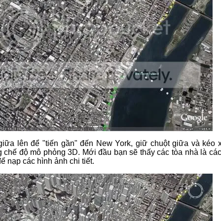
giữa lên để "tiến gần" đến New York, giữ chuột giữa và kéo
 chế độ mô phỏng 3D. Mới đầu bạn sẽ thấy các tòa nhà là các k
ể nạp các hình ảnh chi tiết.