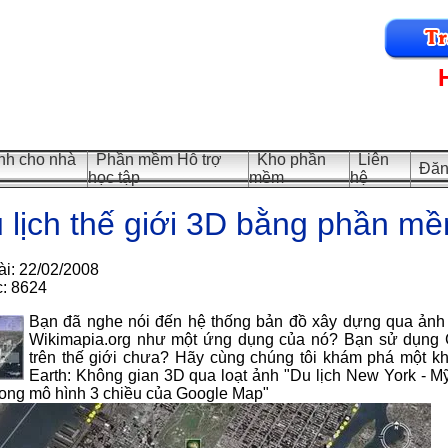
h cho nhà
Phần mềm Hỗ trợ
Kho phần
Liên
Đăn
học tập
mềm
hệ
 lịch thế giới 3D bằng phần m
ài: 22/02/2008
c: 8624
Bạn đã nghe nói đến hệ thống bản đồ xây dựng qua ảnh
Wikimapia.org như một ứng dụng của nó? Bạn sử dụng 
trên thế giới chưa? Hãy cùng chúng tôi khám phá một kh
Earth: Không gian 3D qua loạt ảnh "Du lịch New York - M
rong mô hình 3 chiều của Google Map"