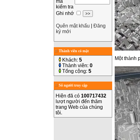
mã
kiểm tra
Ghi nhớ
Quên mật khẩu
|
Đăng
ký mới
Thành viên có mặt
Một thành p
Khách:
5
Thành viên:
0
Tổng cộng:
5
Số người truy cập
Hiện đã có
100717432
lượt người đến thăm
trang Web của chúng
tôi.