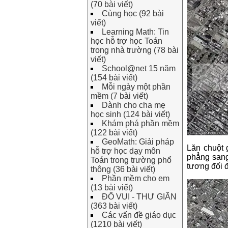
(70 bài viết)
Cùng học (92 bài
viết)
Learning Math: Tin
học hỗ trợ học Toán
trong nhà trường (78 bài
viết)
School@net 15 năm
(154 bài viết)
Mỗi ngày một phần
mềm (7 bài viết)
Dành cho cha mẹ
học sinh (124 bài viết)
Khám phá phần mềm
(122 bài viết)
GeoMath: Giải pháp
Lăn chuột 
hỗ trợ học dạy môn
phẳng sang
Toán trong trường phổ
tương đối đ
thông (36 bài viết)
Phần mềm cho em
(13 bài viết)
ĐỐ VUI - THƯ GIÃN
(363 bài viết)
Các vấn đề giáo dục
(1210 bài viết)