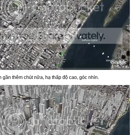
ến gần thêm chút nữa, hạ thấp độ cao, góc nhìn.