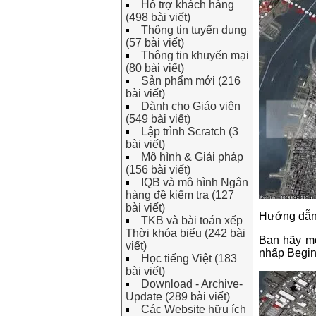
Hỗ trợ khách hàng
(498 bài viết)
Thông tin tuyển dụng
(57 bài viết)
Thông tin khuyến mại
(80 bài viết)
Sản phẩm mới (216
bài viết)
Dành cho Giáo viên
(549 bài viết)
Lập trình Scratch (3
bài viết)
Mô hình & Giải pháp
(156 bài viết)
IQB và mô hình Ngân
hàng đề kiểm tra (127
bài viết)
Hướng dẫn 
TKB và bài toán xếp
Thời khóa biểu (242 bài
Bạn hãy mở
viết)
nhấp Begin
Học tiếng Việt (183
bài viết)
Download - Archive-
Update (289 bài viết)
Các Website hữu ích