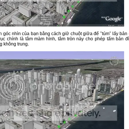
 góc nhìn của bạn bằng cách giữ chuột giữa để "túm" lấy bản 
rục chính là tâm màm hình, tâm tròn này cho phép tấm bản đ
g không trung.