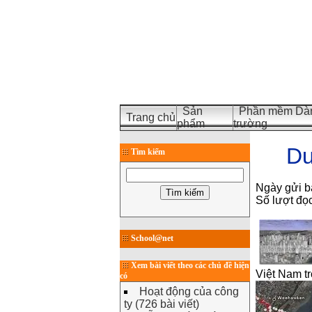
Sản
Phần mềm Dàn
Trang chủ
phẩm
trường
Du
Tìm kiếm
Ngày gửi b
Số lượt đọ
School@net
Xem bài viết theo các chủ đề hiện
Việt Nam t
có
Hoạt động của công
ty (726 bài viết)