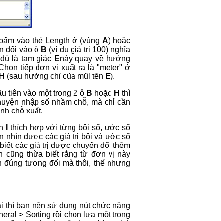
i bấm vào thẻ Length ở (vùng
A
) hoặc
ển đổi vào ô
B
(ví dụ giá trị 100) nghĩa
dù là tam giác
E
này quay về hướng
 Chọn tiếp đơn vị xuất ra là "meter" ở
H
(sau hướng chỉ của mũi tên
E
).
ầu tiên vào một trong 2 ô
B
hoặc
H
thì
 chuyện nhập số nhầm chỗ, mà chỉ cần
ành chỗ xuất.
ch
I
thích hợp với từng bội số, ước số
ạn nhìn được các giá trị bội và ước số
biết các giá trị được chuyển đổi thêm
ạn cũng thừa biết rằng từ đơn vị này
n đúng tương đối mà thôi, thế nhưng
ại thì bạn nên sử dung nút chức năng
eral > Sorting rồi chọn lựa một trong