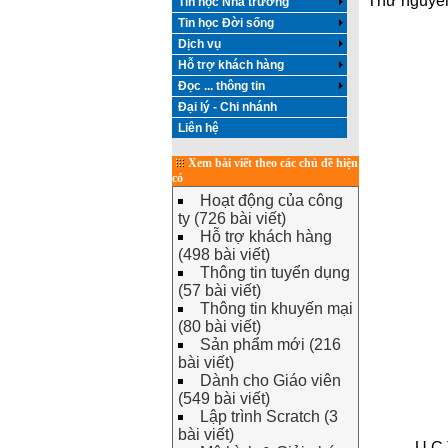
Thứ nguyên
Tin học Nhà trường
Tin học Đời sống
Dịch vụ
Hỗ trợ khách hàng
Đọc ... thông tin
Đại lý - Chi nhánh
Liên hệ
Xem bài viết theo các chủ đề hiện
có
Hoạt động của công
ty (726 bài viết)
Hỗ trợ khách hàng
(498 bài viết)
Thông tin tuyển dụng
(57 bài viết)
Thông tin khuyến mại
(80 bài viết)
Sản phẩm mới (216
bài viết)
Dành cho Giáo viên
(549 bài viết)
Lập trình Scratch (3
bài viết)
U.C.