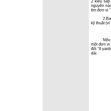
2 kiểu sắp
nguyên nào
tìm đơn vị 
2.Bạ
kỹ thuật (v
Nếu 
một đơn vị
đổi "8 yard
dài.