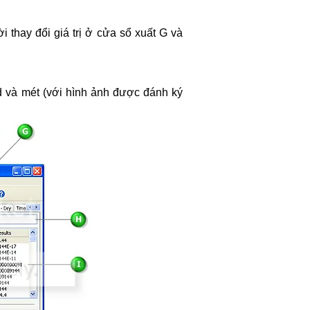
ời thay đổi giá trị ở cửa sổ xuất G và
rd và mét (với hình ảnh được đánh ký