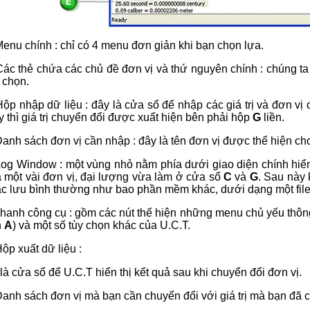
Menu chính : chỉ có 4 menu đơn giản khi bạn chọn lựa.
Các thẻ chứa các chủ đề đơn vị và thứ nguyên chính : chúng ta c
 chọn.
Hộp nhập dữ liệu : đây là cửa sổ để nhập các giá trị và đơn vị
 thì giá trị chuyển đổi được xuất hiện bên phải hộp
G
liền.
Danh sách đơn vị cần nhập : đây là tên đơn vị được thể hiện ch
Log Window : một vùng nhỏ nằm phía dưới giao diện chính hiển 
a một vài đơn vị, đại lượng vừa làm ở cửa sổ
C
và
G
. Sau này 
ác lưu bình thường như bao phần mềm khác, dưới dạng một file *
hanh công cụ : gồm các nút thể hiện những menu chủ yếu thô
h
A
) và một số tùy chọn khác của U.C.T.
ộp xuất dữ liệu :
là cửa sổ để U.C.T hiển thị kết quả sau khi chuyển đổi đơn vị.
Danh sách đơn vị mà bạn cần chuyển đổi với giá trị mà bạn đã 