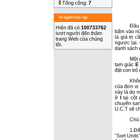
Tổng cộng:
7
Số người truy cập
Đầu 
Hiện đã có
100733762
bấm vào nú
lượt người đến thăm
là giá trị
trang Web của chúng
ngược lại.
tôi.
danh sách 
Một 
tam giác
E
đặt con trỏ
Khôn
của đơn vị 
này là do n
ở
I
tại cột 
chuyển san
U.C.T sẽ ch
Chú 
1.Để
"Sort Unit