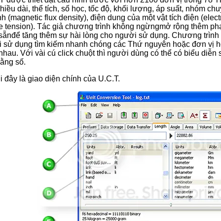
iều dài, thể tích, số học, tốc độ, khối lượng, áp suất, nhóm 
nh (magnetic flux density), điện dung của một vật tích điện (elec
ce tension). Tác giả chương trình không ngừngmở rộng thêm ph
sẵnđể tăng thêm sự hài lòng cho người sử dụng. Chương trình 
 sử dụng tìm kiếm nhanh chóng các Thứ nguyên hoặc đơn vị hoặ
hau. Với vài cú click chuột thì người dùng có thể có biểu diễn 
hằng số.
 đây là giao diện chính của U.C.T.