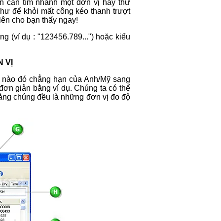
n cần tìm nhanh một đơn vị hay thứ
hư để khỏi mất công kéo thanh trượt
 lên cho bạn thấy ngay!
g (ví dụ : "123456.789...") hoặc kiểu
 VỊ
hệ nào đó chẳng hạn của Anh/Mỹ sang
đơn giản bằng ví dụ. Chúng ta có thể
t rằng chúng đều là những đơn vị đo độ