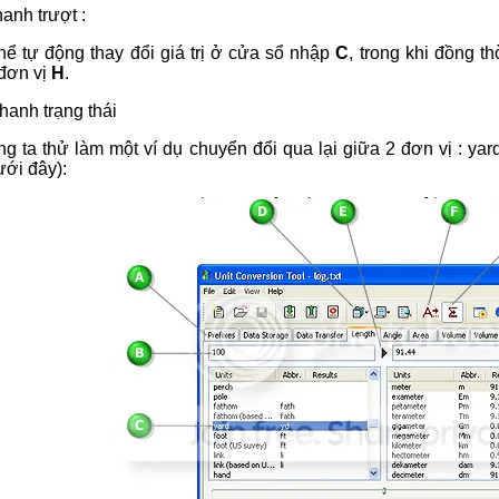
anh trượt :
hể tự động thay đổi giá trị ở cửa sổ nhập
C
, trong khi đồng th
đơn vị
H
.
hanh trạng thái
g ta thử làm một ví dụ chuyển đổi qua lại giữa 2 đơn vị : ya
ưới đây):