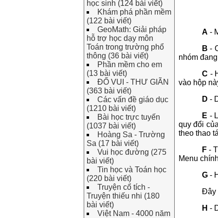
học sinh (124 bài viết)
Khám phá phần mềm
(122 bài viết)
GeoMath: Giải pháp
A
- 
hỗ trợ học dạy môn
Toán trong trường phổ
B
- 
thông (36 bài viết)
nhóm đang
Phần mềm cho em
(13 bài viết)
C
- 
ĐỐ VUI - THƯ GIÃN
vào hộp này
(363 bài viết)
D
- 
Các vấn đề giáo dục
(1210 bài viết)
E
- 
Bài học trực tuyến
quy đổi củ
(1037 bài viết)
theo thao t
Hoàng Sa - Trường
Sa (17 bài viết)
F
- T
Vui học đường (275
Menu chín
bài viết)
Tin học và Toán học
G
- H
(220 bài viết)
Truyện cổ tích -
Đây 
Truyện thiếu nhi (180
bài viết)
H
- 
Việt Nam - 4000 năm