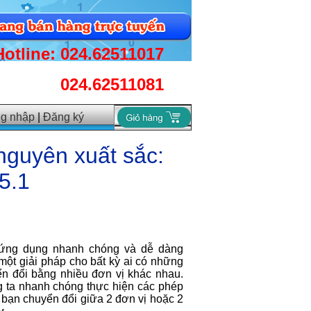
Hotline: 024.62511017
024.62511081
g nhập
|
Đăng ký
nguyên xuất sắc:
5.1
o ứng dụng nhanh chóng và dễ dàng
một giải pháp cho bất kỳ ai có những
ển đổi bằng nhiều đơn vị khác nhau.
ng ta nhanh chóng thực hiện các phép
p bạn chuyển đổi giữa 2 đơn vị hoặc 2