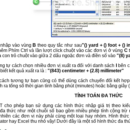
 nhập vào vùng
B
theo quy tắc như sau
"() yard + () foot + () 
hêm Phím Ctrl và lần lượt click chuột vào các đơn vị ở vùng
C
t
a con trỏ chuột vào giữa 2 dấu ngoặc đơn và điền số vào
"(8) y
g tự cách chọn nhiều đơn vị xuất ra đối với danh sách
I
bên c
biết kết quả xuất ra là :
"(843) centimeter + (2.8) millimeter"
cách tương tự bạn cũng có thể dùng cách chuyển đổi kết hợp 
nh ra tổng số thời gian tính bằng phút (minutes) hoặc bằng giây 
TÍNH TOÁN ĐA THỨC
T cho phép bạn sử dụng các hình thức nhập giá trị theo kiể
 đa thức như một chuỗi số bao gồm nhiều phép tính cộng trừ 
t nhiên các đơn vị này phải cùng một loại hay nhóm. Hình thứ
tor hay Excel thu nhỏ vậy! Dưới đây là một số hình thức đa th