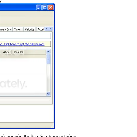
y
Thứ nguyên thuộc các phạm vi thông