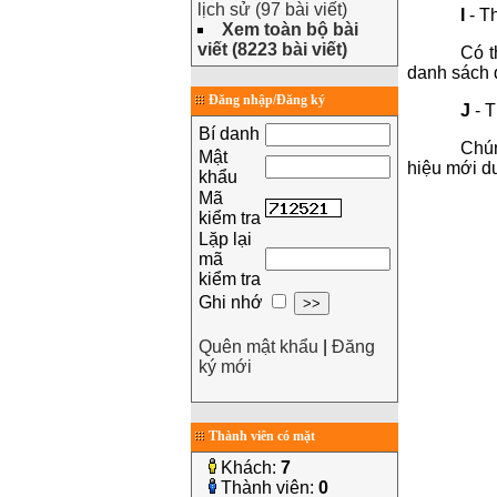
lịch sử (97 bài viết)
I
- Th
Xem toàn bộ bài
viết (8223 bài viết)
Có t
danh sách 
Đăng nhập/Đăng ký
J
- T
Bí danh
Chún
Mật
hiệu mới d
khẩu
Mã
kiểm tra
Lặp lại
mã
kiểm tra
Ghi nhớ
Quên mật khẩu
|
Đăng
ký mới
Thành viên có mặt
Khách:
7
Thành viên:
0