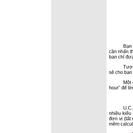
Bạn
cần nhấn t
bạn chỉ đư
Tươn
sẽ cho bạn 
Một 
hour" để tí
U.C.
nhiều kiểu
đơn vị (tấ
mềm calcula