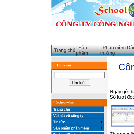
Sản
Phần mềm Dàn
Trang chủ
phẩm
trường
Côn
Tìm kiếm
Ngày gửi b
Số lượt đọ
School@net
Trang chủ
Vài nét về công ty
Tin tức
Sản phẩm phần mềm