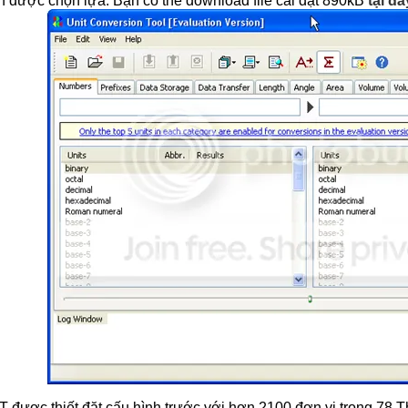
 được chọn lựa. Bạn có thể download file cài đặt 890kB
tại đâ
T được thiết đặt cấu hình trước với hơn 2100 đơn vị trong 78 