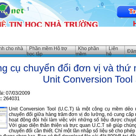
h cho nhà
Phần mềm Hỗ trợ
Kho phần
Liên
Đăn
học tập
mềm
hệ
g cụ chuyển đổi đơn vị và thứ 
Unit Conversion Tool 
ài: 07/03/2009
c: 264031
Unit Conversion Tool (U.C.T) là một công cụ mềm dẻ
chuyển đổi giữa hàng trăm đơn vị đo lường, nó cung cấp 
hoạt động đòi hỏi làm việc với những số liệu được chuy
Với giao diện thân thiện và trực quan U.C.T sẽ giúp chú
chuyển đổi cần thiết. Chỉ một lần nhập số liệu sẽ cho phé