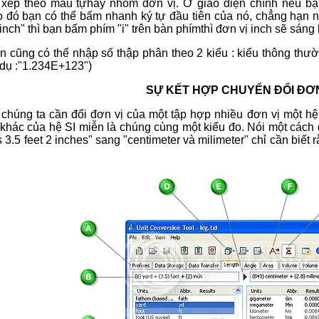
 xếp theo mẫu tựhay nhóm đơn vị. Ơ giao diện chính nếu bạ
 đó bạn có thể bấm nhanh ký tự đầu tiên của nó, chẳng hạn n
"inch" thì bạn bấm phím "i" trên bàn phímthì đơn vị inch sẽ sáng
n cũng có thể nhập số thập phân theo 2 kiểu : kiểu thông thườn
í dụ :"1.234E+123")
SỰ KẾT HỢP CHUYỂN ĐỔI ĐƠN
chúng ta cần đổi đơn vị của một tập hợp nhiều đơn vị một 
 khác của hệ SI miễn là chúng cùng một kiểu đo. Nói một cách 
s 3.5 feet 2 inches" sang "centimeter và milimeter" chỉ cần biế