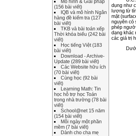
Mô hình & Giải pháp
dụng như ch
(156 bài viết)
lượng từ tí
IQB và mô hình Ngân
mặt (surfa
hàng đề kiểm tra (127
nguyên có 
bài viết)
phép người
TKB và bài toán xếp
dạng khác n
Thời khóa biểu (242 bài
các giá trị 
viết)
Học tiếng Việt (183
Dưới
bài viết)
Download - Archive-
Update (289 bài viết)
Các Website hữu ích
(70 bài viết)
Cùng học (92 bài
viết)
Learning Math: Tin
học hỗ trợ học Toán
trong nhà trường (78 bài
viết)
School@net 15 năm
(154 bài viết)
Mỗi ngày một phần
mềm (7 bài viết)
Dành cho cha mẹ