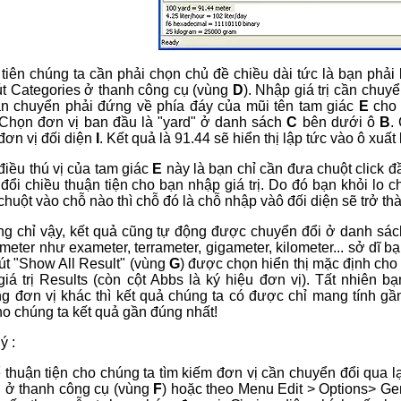
tiên chúng ta cần phải chọn chủ đề chiều dài tức là bạn phả
t Categories ở thanh công cụ (vùng
D
). Nhập giá trị cần chuy
 cần chuyển phải đứng về phía đáy của mũi tên tam giác
E
cho 
 Chọn đơn vị ban đầu là "yard" ở danh sách
C
bên dưới ô
B
.
đơn vị đối diện
I
. Kết quả là 91.44 sẽ hiển thị lập tức vào ô xuất
điều thú vị của tam giác
E
này là bạn chỉ cần đưa chuột click đ
đổi chiều thuận tiện cho bạn nhập giá trị. Do đó bạn khỏi lo
 chuột vào chỗ nào thì chỗ đó là chỗ nhập vàô đối diện sẽ trở th
g chỉ vậy, kết quả cũng tự động được chuyển đổi ở danh sá
meter như exameter, terrameter, gigameter, kilometer... sở dĩ b
út "Show All Result" (vùng
G
) được chọn hiển thị mặc định cho 
giá trị Results (còn cột Abbs là ký hiệu đơn vị). Tất nhiên b
g đơn vị khác thì kết quả chúng ta có được chỉ mang tính gầ
o chúng ta kết quả gần đúng nhất!
ý :
 thuận tiện cho chúng ta tìm kiếm đơn vị cần chuyển đổi qua l
s" ở thanh công cụ (vùng
F
) hoặc theo Menu Edit > Options> Gen