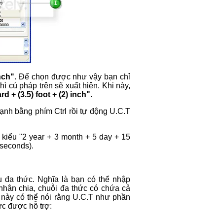
inch"
. Để chọn được như vậy bạn chỉ
hì cú pháp trên sẽ xuất hiện. Khi này,
ard + (3.5) foot + (2) inch"
.
ạnh bằng phím Ctrl rồi tự động U.C.T
kiểu "2 year + 3 month + 5 day + 15
(seconds).
u đa thức. Nghĩa là bạn có thể nhập
nhân chia, chuỗi đa thức có chứa cả
c này có thể nói rằng U.C.T như phần
ức được hỗ trợ: