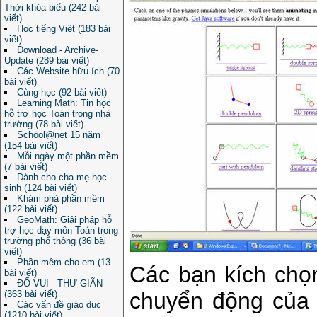
Thời khóa biểu (242 bài
viết)
Học tiếng Việt (183 bài
viết)
Download - Archive-
Update (289 bài viết)
Các Website hữu ích (70
bài viết)
Cùng học (92 bài viết)
Learning Math: Tin học
hỗ trợ học Toán trong nhà
trường (78 bài viết)
School@net 15 năm
(154 bài viết)
Mỗi ngày một phần mềm
(7 bài viết)
Dành cho cha mẹ học
sinh (124 bài viết)
Khám phá phần mềm
(122 bài viết)
GeoMath: Giải pháp hỗ
trợ học dạy môn Toán trong
trường phổ thông (36 bài
viết)
Phần mềm cho em (13
Các bạn kích chọ
bài viết)
ĐỐ VUI - THƯ GIÃN
chuyển động của n
(363 bài viết)
Các vấn đề giáo dục
(1210 bài viết)