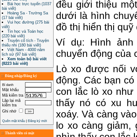
đều giới thiệu mộ
Bài học trực tuyến (1037
bài viết)
dưới là hình chu
Hoàng Sa - Trường Sa
(17 bài viết)
Vui học đường (275 bài
đồ thị hiển thị qu
viết)
Tin học và Toán học
(220 bài viết)
Ví dụ: Hình ảnh
Truyện cổ tích - Truyện
thiếu nhi (180 bài viết)
Việt Nam - 4000 năm
chuyển động của c
lịch sử (97 bài viết)
Xem toàn bộ bài viết
(8223 bài viết)
Lò xo được nối v
Đăng nhập/Đăng ký
động. Các bạn có 
Bí danh
con lắc lò xo như
Mật khẩu
Mã kiểm tra
thấy nó có xu h
Lặp lại mã
kiểm tra
xoáy. Và càng vào
Ghi nhớ
Quên mật khẩu
|
Đăng ký mới
lo xo càng giảm,
Thành viên có mặt
nhìn thấy con lắc