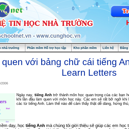
 nhà trường
Phần mềm Hỗ trợ học tập
Kho phần mềm
Liên hệ
Đăng
quen với bảng chữ cái tiếng 
Learn Letters
8/2006
Ngày nay,
tiếng Anh
trở thành môn học quan trọng của các bạn họ
khi lần đầu làm quen với môn học này. Các em sẽ rất bỡ ngỡ khi
các từ tiếng Anh. Làm thế nào để cảm thấy thật dễ dàng, hứng th
ềm dạy, học
tiếng Anh
mà chúng tôi giới thiệu sẽ giúp các em học 