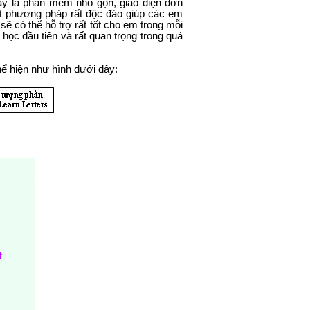
ây là phần mềm nhỏ gọn, giao diện đơn
ột phương pháp rất độc đáo giúp các em
ẽ có thể hỗ trợ rất tốt cho em trong mỗi
i học đầu tiên và rất quan trọng trong quá
ể hiện như hình dưới đây: