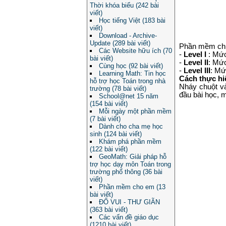
Thời khóa biểu (242 bài
viết)
Học tiếng Việt (183 bài
viết)
Download - Archive-
Update (289 bài viết)
Phần mềm chi
Các Website hữu ích (70
-
Level I
: Mức
bài viết)
-
Level II
: Mức
Cùng học (92 bài viết)
-
Level III
: Mức
Learning Math: Tin học
Cách thực hi
hỗ trợ học Toán trong nhà
Nháy chuột và
trường (78 bài viết)
đầu bài học, m
School@net 15 năm
(154 bài viết)
Mỗi ngày một phần mềm
(7 bài viết)
Dành cho cha mẹ học
sinh (124 bài viết)
Khám phá phần mềm
(122 bài viết)
GeoMath: Giải pháp hỗ
trợ học dạy môn Toán trong
trường phổ thông (36 bài
viết)
Phần mềm cho em (13
bài viết)
ĐỐ VUI - THƯ GIÃN
(363 bài viết)
Các vấn đề giáo dục
(1210 bài viết)