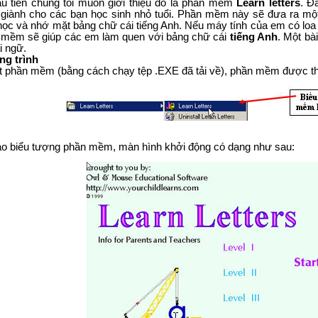
 tiên chúng tôi muốn giới thiệu đó là phần mềm
Learn letters
. Đ
 giành cho các bạn học sinh nhỏ tuổi. Phần mềm này sẽ đưa ra m
ọc và nhớ mặt bảng chữ cái tiếng Anh. Nếu máy tính của em có loa s
n mềm sẽ giúp các em làm quen với bảng chữ cái
tiếng Anh
. Một bà
i ngữ.
ng trình
ặt phần mềm (bằng cách chạy tệp .EXE đã tải về), phần mềm được th
ào biểu tượng phần mềm, màn hình khởi động có dạng như sau: