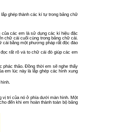
 lắp ghép thành các kí tự trong bảng chữ
ụ của các em là sử dụng các kí hiệu đặc
ến chữ cái cuối cùng trong bảng chữ cái.
 cái bằng một phương pháp rất độc đáo
đọc rất rõ và to chữ cái đó giúp các em
ợc phác thảo. Đồng thời em sẽ nghe thấy
ủa em lúc này là lắp ghép các hình xung
hình.
g vị trí của nó ở phía dưới màn hình. Một
p cho đến khi em hoàn thành toàn bộ bảng