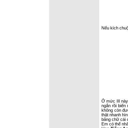
Nếu kích chuộ
Ở mức III này 
ngắn rồi biến
không còn đượ
thật nhanh hì
bảng chữ cái c
Em có thể nhấ