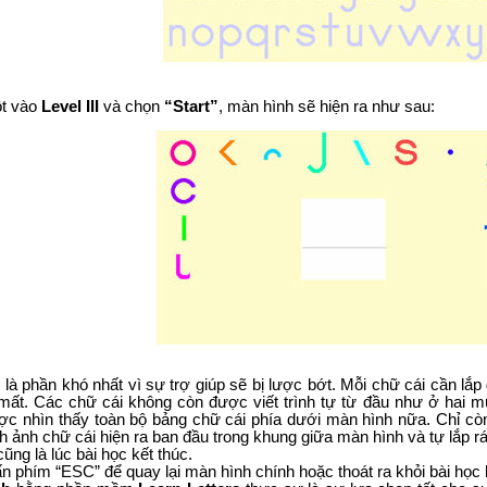
t vào
Level III
và chọn
“Start”
, màn hình sẽ hiện ra như sau:
là phần khó nhất vì sự trợ giúp sẽ bị lược bớt. Mỗi chữ cái cần lắp 
 mất. Các chữ cái không còn được viết trình tự từ đầu như ở hai 
c nhìn thấy toàn bộ bảng chữ cái phía dưới màn hình nữa. Chỉ còn
nh ảnh chữ cái hiện ra ban đầu trong khung giữa màn hình và tự lắp r
ũng là lúc bài học kết thúc.
n phím “ESC” để quay lại màn hình chính hoặc thoát ra khỏi bài học b