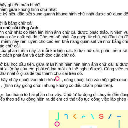
hấy gì trên màn hình?
 nằm giữa khung hình chữ nhật
ác ký hiệu đặc biệt xung quanh khung hình chữ nhật được sử dụng để
ới là bảng chữ cái
p chữ cái tiếng Anh
:
nh chữ nhật có hiện lên hình ảnh chữ cái được phác thảo. Nhiệm v
thành các chữ cái đó. Các em sẽ phải lắp ghép từ chữ cái đầu tiên đ
 mềm này rèn luyện cho các em khả năng quan sát và nhớ bảng chữ
các chữ cái.
 của phần mềm này là mỗi khi hiện các kí tự chữ cái, phần mềm sẽ 
c cách phát âm và cách đọc của chữ đó.
 bài học đầu tiên, giữa màn hình hiện nên hình ảnh chữ cái ‘a’ đư
ái ‘a’ (máy của em phải có loa mới có thể nghe được). Công việc c
hữ nhật ở giữa để tạo thành chữ cái trên đó.
 hãy nháy chuột vào hình tròn
, dùng chuột kéo vào hộp giữa màn 
, (hình này giống chữ i nhung không có dấu chấm phía trên).
ợc tạo thành từ hai phần như vậy. Chữ ‘a’ tự động di chuyển đến đún
iếp theo sẽ tự động hiện ra để em có thể tiếp tục công việc lắp ghé