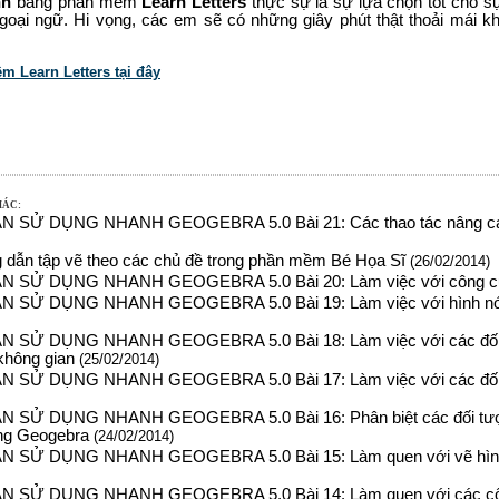
nh
bằng phần mềm
Learn Letters
thực sự là sự lựa chọn tốt cho s
goại ngữ. Hi vọng, các em sẽ có những giây phút thật thoải mái
m Learn Letters tại đây
HÁC:
SỬ DỤNG NHANH GEOGEBRA 5.0 Bài 21: Các thao tác nâng cao. 
 dẫn tập vẽ theo các chủ đề trong phần mềm Bé Họa Sĩ
(26/02/2014)
SỬ DỤNG NHANH GEOGEBRA 5.0 Bài 20: Làm việc với công cụ
SỬ DỤNG NHANH GEOGEBRA 5.0 Bài 19: Làm việc với hình nón và
SỬ DỤNG NHANH GEOGEBRA 5.0 Bài 18: Làm việc với các đối tư
 không gian
(25/02/2014)
SỬ DỤNG NHANH GEOGEBRA 5.0 Bài 17: Làm việc với các đối tư
SỬ DỤNG NHANH GEOGEBRA 5.0 Bài 16: Phân biệt các đối tượng 
ong Geogebra
(24/02/2014)
SỬ DỤNG NHANH GEOGEBRA 5.0 Bài 15: Làm quen với vẽ hình k
SỬ DỤNG NHANH GEOGEBRA 5.0 Bài 14: Làm quen với các côn