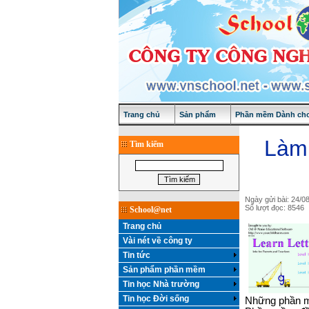
Trang chủ
Sản phẩm
Phần mềm Dành cho
Làm 
Tìm kiếm
Ngày gửi bài: 24/0
Số lượt đọc: 8546
School@net
Trang chủ
Vài nét về công ty
Tin tức
Sản phẩm phần mềm
Tin học Nhà trường
Tin học Đời sống
Những phần m