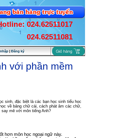
Hotline: 024.62511017
024.62511081
 nhập
|
Đăng ký
Anh với phần mềm
c sinh, đặc biệt là các bạn học sinh tiểu học
 học về bảng chữ cái, cách phát âm các chữ,
ú, say mê với môn tiếng Anh?
tốt hơn môn học ngoại ngữ này.