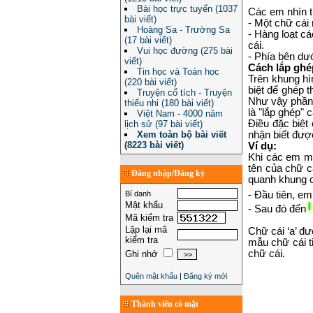
Bài học trực tuyến (1037
Các em nhìn t
bài viết)
- Một chữ cái
Hoàng Sa - Trường Sa
- Hàng loạt c
(17 bài viết)
cái.
Vui học đường (275 bài
- Phía bên dư
viết)
Cách lắp ghé
Tin học và Toán học
Trên khung hì
(220 bài viết)
biệt để ghép 
Truyện cổ tích - Truyện
Như vậy phần
thiếu nhi (180 bài viết)
là "lắp ghép" 
Việt Nam - 4000 năm
Điều đặc biệt
lịch sử (97 bài viết)
Xem toàn bộ bài viết
nhận biết đượ
(8223 bài viết)
Ví dụ:
Khi các em mở
tên của chữ c
Đăng nhập/Đăng ký
quanh khung c
Bí danh
- Đầu tiên, em
Mật khẩu
- Sau đó đến
Mã kiểm tra
Lặp lại mã
Chữ cái ‘a’ đư
kiểm tra
mẫu chữ cái t
chữ cái.
Ghi nhớ
Quên mật khẩu
|
Đăng ký mới
Thành viên có mặt