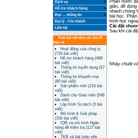
Phần mềm đầu
Dịch vụ
giản, dễ dùng
Hỗ trợ khách hàng
nhanh chóng h
Đọc ... thông tin
bài học. Phầ
trình học ngoạ
Đại lý - Chi nhánh
Cài đặt chươ
Liên hệ
Sau khi cài đ
Xem bài viết theo các chủ đề
hiện có
Hoạt động của công ty
(726 bài viết)
Hỗ trợ khách hàng (498
bài viết)
Nháy chuột v
Thông tin tuyển dụng (57
bài viết)
Thông tin khuyến mại
(80 bài viết)
Sản phẩm mới (216 bài
viết)
Dành cho Giáo viên (549
bài viết)
Lập trình Scratch (3 bài
viết)
Mô hình & Giải pháp
(156 bài viết)
IQB và mô hình Ngân
hàng đề kiểm tra (127 bài
viết)
TKB và bài toán xếp