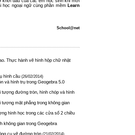
ự khởi đầu của các em học sinh khi mới
 khi học ngoại ngữ cùng phần mềm
Learn
School@net
Thực hành vẽ hình hộp chữ nhật
 hình cầu
(26/02/2014)
 hình trụ trong Geogebra 5.0
ợng đường tròn, hình chóp và hình
ợng mặt phẳng trong không gian
hình học trong các cửa sổ 2 chiều
hông gian trong Geogebra
g cụ vẽ đường tròn
(21/02/2014)