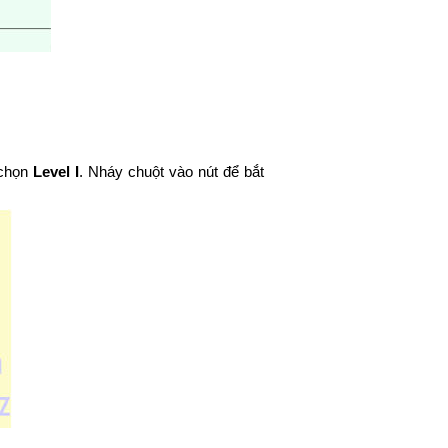
 chọn
Level I
. Nháy chuột vào nút để bắt