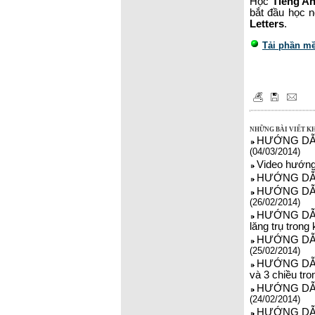
Học
Tiếng A
bắt đầu học n
Letters
.
Tải phần mề
NHỮNG BÀI VIẾT K
HƯỚNG DẪN 
(04/03/2014)
Video hướng
HƯỚNG DẪN 
HƯỚNG DẪN 
(26/02/2014)
HƯỚNG DẪN 
lăng trụ trong
HƯỚNG DẪN 
(25/02/2014)
HƯỚNG DẪN 
và 3 chiều tr
HƯỚNG DẪN 
(24/02/2014)
HƯỚNG DẪN 