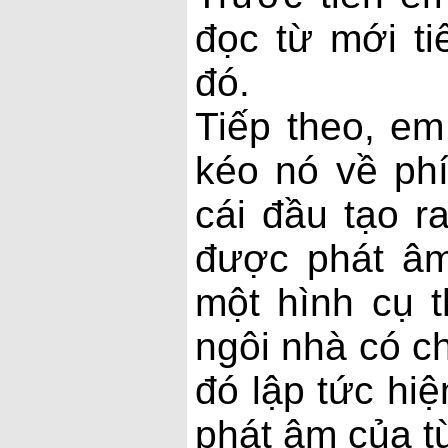
đọc từ mới ti
đó.
Tiếp theo, em
kéo nó về phí
cái đầu tạo r
được phát âm
một hình cụ t
ngôi nhà có ch
đó lập tức hi
phát âm của t