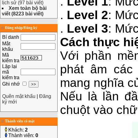
.
Level 1
: Mức
lịch sử (97 bài viết)
Xem toàn bộ bài
.
Level 2
: Mức
viết (8223 bài viết)
.
Level 3
: Mức
Đăng nhập/Đăng ký
Bí danh
Cách thực hi
Mật
khẩu
Với phần mề
Mã
kiểm tra
phát âm các 
Lặp lại
mã
kiểm tra
mang nghĩa củ
Ghi nhớ
Nếu là lần đ
Quên mật khẩu
|
Đăng
ký mới
chuột vào chữ
Thành viên có mặt
Khách:
2
Thành viên:
0