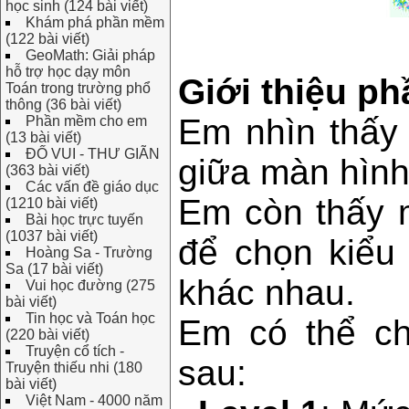
học sinh (124 bài viết)
Khám phá phần mềm
(122 bài viết)
GeoMath: Giải pháp
hỗ trợ học dạy môn
Giới thiệu p
Toán trong trường phổ
thông (36 bài viết)
Em nhìn thấy
Phần mềm cho em
(13 bài viết)
ĐỐ VUI - THƯ GIÃN
giữa màn hình
(363 bài viết)
Các vấn đề giáo dục
Em còn thấy 
(1210 bài viết)
Bài học trực tuyến
(1037 bài viết)
để chọn kiểu
Hoàng Sa - Trường
Sa (17 bài viết)
khác nhau.
Vui học đường (275
bài viết)
Tin học và Toán học
Em có thể ch
(220 bài viết)
Truyện cổ tích -
sau:
Truyện thiếu nhi (180
bài viết)
Việt Nam - 4000 năm