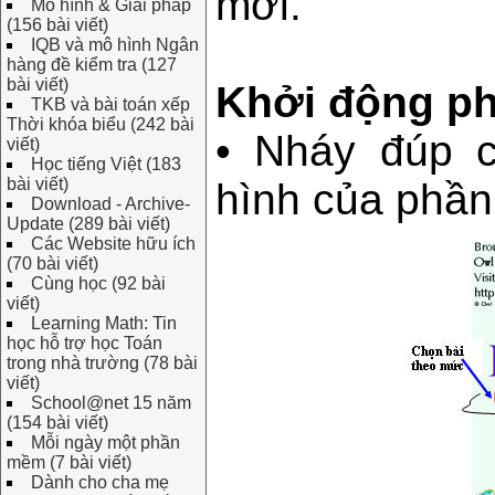
mới.
Mô hình & Giải pháp
(156 bài viết)
IQB và mô hình Ngân
hàng đề kiểm tra (127
bài viết)
Khởi động p
TKB và bài toán xếp
Thời khóa biểu (242 bài
• Nháy đúp c
viết)
Học tiếng Việt (183
bài viết)
hình của phần
Download - Archive-
Update (289 bài viết)
Các Website hữu ích
(70 bài viết)
Cùng học (92 bài
viết)
Learning Math: Tin
học hỗ trợ học Toán
trong nhà trường (78 bài
viết)
School@net 15 năm
(154 bài viết)
Mỗi ngày một phần
mềm (7 bài viết)
Dành cho cha mẹ