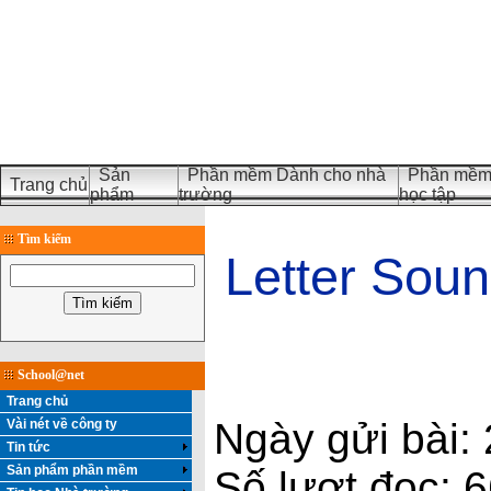
Sản
Phần mềm Dành cho nhà
Phần mềm 
Trang chủ
phẩm
trường
học tập
Tìm kiếm
Letter Sou
School@net
Trang chủ
Ngày gửi bài:
Vài nét về công ty
Tin tức
Sản phẩm phần mềm
Số lượt đọc: 