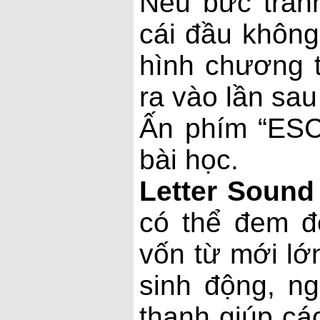
Nếu bức tran
cái đầu không
hình chương t
ra vào lần sau
Ấn phím “ESC”
bài học.
Letter Sound
có thể đem đ
vốn từ mới lớ
sinh động, n
thanh giúp cá