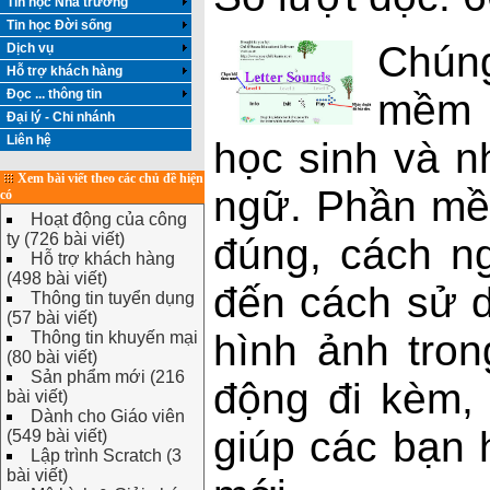
Tin học Nhà trường
Tin học Đời sống
Chúng
Dịch vụ
Hỗ trợ khách hàng
Đọc ... thông tin
mềm
Đại lý - Chi nhánh
Liên hệ
học sinh và n
Xem bài viết theo các chủ đề hiện
ngữ. Phần mề
có
Hoạt động của công
ty (726 bài viết)
đúng, cách n
Hỗ trợ khách hàng
(498 bài viết)
đến cách sử d
Thông tin tuyển dụng
(57 bài viết)
hình ảnh tron
Thông tin khuyến mại
(80 bài viết)
Sản phẩm mới (216
động đi kèm
bài viết)
Dành cho Giáo viên
giúp các bạn 
(549 bài viết)
Lập trình Scratch (3
bài viết)