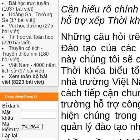
Bài học trực tuyến
Cần hiểu rõ chính
(1037 bài viết)
Hoàng Sa - Trường
hỗ trợ xếp Thời kh
Sa (17 bài viết)
Vui học đường (275
bài viết)
Những câu hỏi trê
Tin học và Toán học
(220 bài viết)
Đào tạo của các
Truyện cổ tích -
Truyện thiếu nhi (180
này chúng tôi sẽ 
bài viết)
Việt Nam - 4000 năm
Thời khóa biểu t
lịch sử (97 bài viết)
Xem toàn bộ bài
nhà trường Việt N
viết (8223 bài viết)
cách tiếp cận chu
Đăng nhập/Đăng ký
trường hỗ trợ côn
Bí danh
Mật
hiện chúng trong
khẩu
Mã
quản lý đào tạo n
kiểm tra
Lặp lại