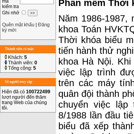
Phần mềm Thời k
mã
kiểm tra
Ghi nhớ
Năm 1986-1987, m
Quên mật khẩu
|
Đăng
khoa Toán HVKTQS
ký mới
Thời khóa biểu m
tiến hành thử ngh
Thành viên có mặt
Khách:
5
khoa Hà Nội. Khi 
Thành viên:
0
Tổng cộng:
5
việc lập trình 
trên các máy tín
Số người truy cập
quân đội thành p
Hiện đã có
100722499
lượt người đến thăm
chuyển việc lập
trang Web của chúng
tôi.
8/1988 lần đầu t
biểu đã xếp thàn