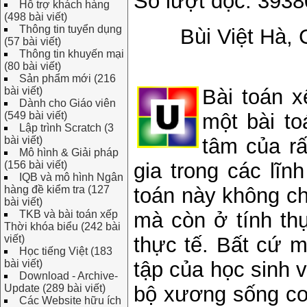
Số lượt đọc: 3938
Hỗ trợ khách hàng
(498 bài viết)
Thông tin tuyển dụng
Bùi Việt Hà,
(57 bài viết)
Thông tin khuyến mại
(80 bài viết)
Sản phẩm mới (216
bài viết)
Bài toán x
Dành cho Giáo viên
(549 bài viết)
một bài to
Lập trình Scratch (3
bài viết)
tâm của rấ
Mô hình & Giải pháp
(156 bài viết)
gia trong các lĩn
IQB và mô hình Ngân
hàng đề kiểm tra (127
toán này không ch
bài viết)
TKB và bài toán xếp
mà còn ở tính thự
Thời khóa biểu (242 bài
viết)
thực tế. Bất cứ m
Học tiếng Việt (183
bài viết)
tập của học sinh v
Download - Archive-
Update (289 bài viết)
bộ xương sống cơ
Các Website hữu ích