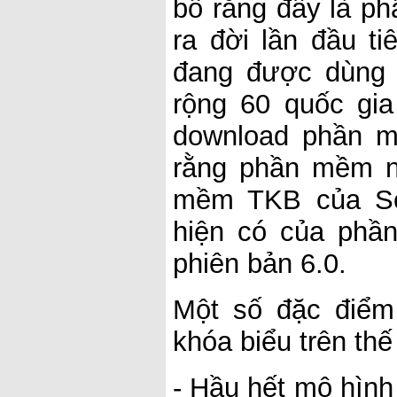
bố rằng đây là p
ra đời lần đầu t
đang được dùng t
rộng 60 quốc gia
download phần m
rằng phần mềm n
mềm TKB của Sc
hiện có của phầ
phiên bản 6.0.
Một số đặc điể
khóa biểu trên thế 
- Hầu hết mô hình 