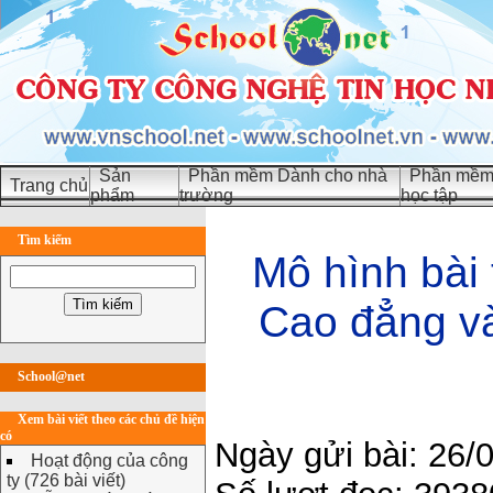
Sản
Phần mềm Dành cho nhà
Phần mềm 
Trang chủ
phẩm
trường
học tập
Tìm kiếm
Mô hình bài 
Cao đẳng và
School@net
Xem bài viết theo các chủ đề hiện
có
Ngày gửi bài: 26/
Hoạt động của công
ty (726 bài viết)