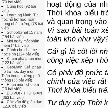
(70 bài viết)
hoạt động của nh
Cùng học (92 bài
viết)
Thời khóa biểu t
Learning Math: Tin
học hỗ trợ học Toán
và quan trọng vào
trong nhà trường (78 bài
viết)
Vì sao bài toán x
School@net 15 năm
(154 bài viết)
toán khó như vậy
Mỗi ngày một phần
mềm (7 bài viết)
Cái gì là cốt lõi 
Dành cho cha mẹ
học sinh (124 bài viết)
công việc xếp Thờ
Khám phá phần mềm
(122 bài viết)
GeoMath: Giải pháp
Có phải độ phức t
hỗ trợ học dạy môn
Toán trong trường phổ
chính của việc rấ
thông (36 bài viết)
Phần mềm cho em
Thời khóa biểu tr
(13 bài viết)
ĐỐ VUI - THƯ GIÃN
(363 bài viết)
Tư duy xếp Thời k
Các vấn đề giáo dục
(1210 bài viết)