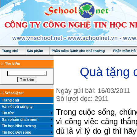
Trang chủ
Sản phẩm
Phần mềm Dành cho nhà trường
Phần mềm Hỗ t
Tìm kiếm
Quà tặng 
Ngày gửi bài: 16/03/2011
School@net
Số lượt đọc: 2911
Trang chủ
Vài nét về công ty
Trong cuộc sống, chúng
Tin tức
vì công việc căng thẳn
Sản phẩm phần mềm
Tin học Nhà trường
dù là vì lý do gì thì 
Tin học Đời sống