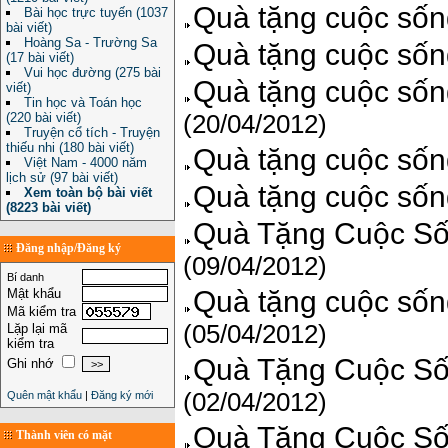
Quà tặng cuộc sốn
Bài học trực tuyến (1037
bài viết)
Hoàng Sa - Trường Sa
Quà tặng cuộc sốn
(17 bài viết)
Vui học đường (275 bài
Quà tặng cuộc sốn
viết)
Tin học và Toán học
(20/04/2012)
(220 bài viết)
Truyện cổ tích - Truyện
thiếu nhi (180 bài viết)
Quà tặng cuộc sống
Việt Nam - 4000 năm
lịch sử (97 bài viết)
Quà tặng cuộc sốn
Xem toàn bộ bài viết
(8223 bài viết)
Quà Tặng Cuộc Số
Đăng nhập/Đăng ký
(09/04/2012)
Bí danh
Quà tặng cuộc sống
Mật khẩu
Mã kiểm tra
(05/04/2012)
Lặp lại mã
kiểm tra
Quà Tặng Cuộc Sốn
Ghi nhớ
(02/04/2012)
Quên mật khẩu
|
Đăng ký mới
Quà Tặng Cuộc Số
Thành viên có mặt