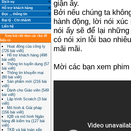
giận ấy.
Dịch vụ
Hỗ trợ khách hàng
Bởi nếu chúng ta khôn
Đọc ... thông tin
hành động, lời nói xúc
Đại lý - Chi nhánh
Liên hệ
nói ấy sẽ để lại những
Xem bài viết theo các chủ đề
có nói xin lỗi bao nhiê
hiện có
Hoạt động của công ty
mãi mãi.
(726 bài viết)
Hỗ trợ khách hàng (498
bài viết)
Thông tin tuyển dụng (57
Mời các bạn xem phim
bài viết)
Thông tin khuyến mại
(80 bài viết)
Sản phẩm mới (216 bài
viết)
Dành cho Giáo viên (549
bài viết)
Lập trình Scratch (3 bài
viết)
Mô hình & Giải pháp
(156 bài viết)
IQB và mô hình Ngân
hàng đề kiểm tra (127 bài
viết)
TKB và bài toán xếp