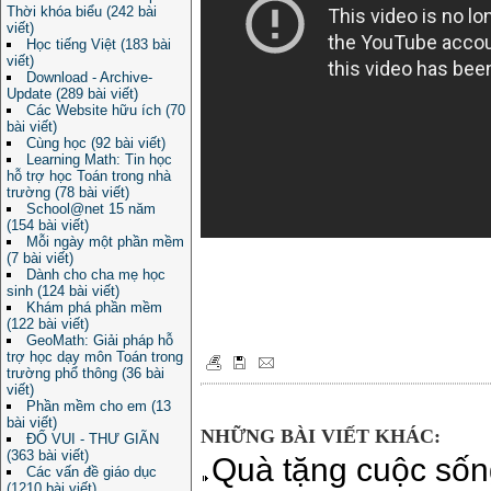
Thời khóa biểu (242 bài
viết)
Học tiếng Việt (183 bài
viết)
Download - Archive-
Update (289 bài viết)
Các Website hữu ích (70
bài viết)
Cùng học (92 bài viết)
Learning Math: Tin học
hỗ trợ học Toán trong nhà
trường (78 bài viết)
School@net 15 năm
(154 bài viết)
Mỗi ngày một phần mềm
(7 bài viết)
Dành cho cha mẹ học
sinh (124 bài viết)
Khám phá phần mềm
(122 bài viết)
GeoMath: Giải pháp hỗ
trợ học dạy môn Toán trong
trường phổ thông (36 bài
viết)
Phần mềm cho em (13
bài viết)
NHỮNG BÀI VIẾT KHÁC:
ĐỐ VUI - THƯ GIÃN
(363 bài viết)
Quà tặng cuộc sốn
Các vấn đề giáo dục
(1210 bài viết)