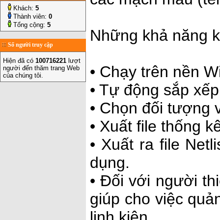
Khách:
5
Thành viên:
0
Tổng cộng:
5
Những khả năng kh
Số người truy cập
Hiện đã có
100716221
lượt
• Chạy trên nền 
người đến thăm trang Web
của chúng tôi.
• Tự động sắp xế
• Chọn đối tượng v
• Xuất file thống 
• Xuất ra file Net
dụng.
• Đối với người t
giúp cho việc quả
linh kiện.