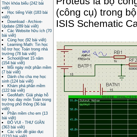
Proteus là bộ cô
Thời khóa biểu (242 bài
viết)
(công cụ) trong bộ 
Học tiếng Việt (183 bài
viết)
ISIS Schematic Ca
Download - Archive-
Update (289 bài viết)
Các Website hữu ích (70
bài viết)
Cùng học (92 bài viết)
Learning Math: Tin học
hỗ trợ học Toán trong nhà
trường (78 bài viết)
School@net 15 năm
(154 bài viết)
Mỗi ngày một phần mềm
(7 bài viết)
Dành cho cha mẹ học
sinh (124 bài viết)
Khám phá phần mềm
(122 bài viết)
GeoMath: Giải pháp hỗ
trợ học dạy môn Toán trong
trường phổ thông (36 bài
viết)
Phần mềm cho em (13
bài viết)
ĐỐ VUI - THƯ GIÃN
(363 bài viết)
Các vấn đề giáo dục
(1210 bài viết)