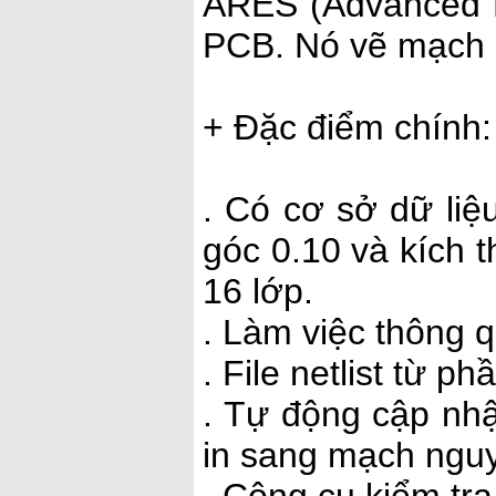
ARES (Advanced R
PCB. Nó vẽ mạch d
+ Đặc điểm chính:
. Có cơ sở dữ liệ
góc 0.10 và kích 
16 lớp.
. Làm việc thông 
. File netlist từ 
. Tự động cập nhậ
in sang mạch nguy