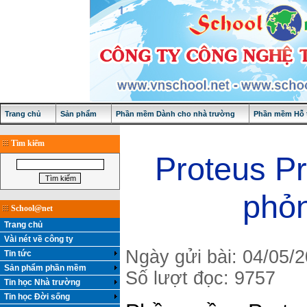
Trang chủ
Sản phẩm
Phần mềm Dành cho nhà trường
Phần mềm Hỗ t
Tìm kiếm
Proteus P
phỏn
School@net
Trang chủ
Vài nét về công ty
Ngày gửi bài: 04/05/
Tin tức
Sản phẩm phần mềm
Số lượt đọc: 9757
Tin học Nhà trường
Tin học Đời sống