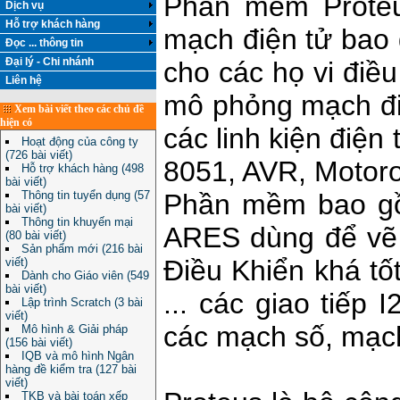
Phần mềm Prote
Dịch vụ
Hỗ trợ khách hàng
mạch điện tử bao 
Đọc ... thông tin
Đại lý - Chi nhánh
cho các họ vi đi
Liên hệ
mô phỏng mạch điệ
Xem bài viết theo các chủ đề
hiện có
các linh kiện điện
Hoạt động của công ty
(726 bài viết)
8051, AVR, Motoro
Hỗ trợ khách hàng (498
bài viết)
Thông tin tuyển dụng (57
Phần mềm bao gồ
bài viết)
Thông tin khuyến mại
ARES dùng để vẽ 
(80 bài viết)
Sản phẩm mới (216 bài
Điều Khiển khá tố
viết)
Dành cho Giáo viên (549
bài viết)
... các giao tiếp
Lập trình Scratch (3 bài
viết)
các mạch số, mạch
Mô hình & Giải pháp
(156 bài viết)
IQB và mô hình Ngân
hàng đề kiểm tra (127 bài
viết)
TKB và bài toán xếp