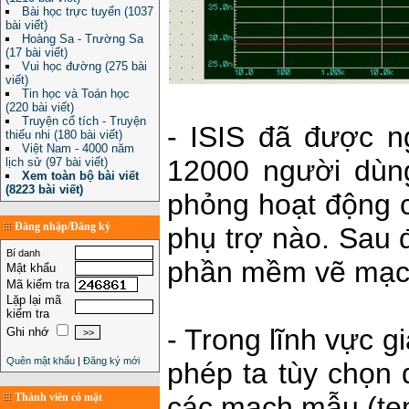
Bài học trực tuyến (1037
bài viết)
Hoàng Sa - Trường Sa
(17 bài viết)
Vui học đường (275 bài
viết)
Tin học và Toán học
(220 bài viết)
Truyện cổ tích - Truyện
- ISIS đã được n
thiếu nhi (180 bài viết)
Việt Nam - 4000 năm
12000 người dùng
lịch sử (97 bài viết)
Xem toàn bộ bài viết
(8223 bài viết)
phỏng hoạt động 
Đăng nhập/Đăng ký
phụ trợ nào. Sau 
Bí danh
phần mềm vẽ mạch
Mật khẩu
Mã kiểm tra
Lặp lại mã
kiểm tra
- Trong lĩnh vực g
Ghi nhớ
Quên mật khẩu
|
Đăng ký mới
phép ta tùy chọn 
Thành viên có mặt
các mạch mẫu (te