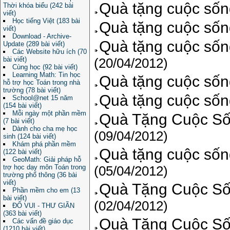
Quà tặng cuộc sốn
Thời khóa biểu (242 bài
viết)
Học tiếng Việt (183 bài
Quà tặng cuộc sốn
viết)
Download - Archive-
Quà tặng cuộc sốn
Update (289 bài viết)
Các Website hữu ích (70
bài viết)
(20/04/2012)
Cùng học (92 bài viết)
Learning Math: Tin học
Quà tặng cuộc sống
hỗ trợ học Toán trong nhà
trường (78 bài viết)
Quà tặng cuộc sốn
School@net 15 năm
(154 bài viết)
Mỗi ngày một phần mềm
Quà Tặng Cuộc Số
(7 bài viết)
Dành cho cha mẹ học
(09/04/2012)
sinh (124 bài viết)
Khám phá phần mềm
Quà tặng cuộc sống
(122 bài viết)
GeoMath: Giải pháp hỗ
trợ học dạy môn Toán trong
(05/04/2012)
trường phổ thông (36 bài
viết)
Quà Tặng Cuộc Sốn
Phần mềm cho em (13
bài viết)
(02/04/2012)
ĐỐ VUI - THƯ GIÃN
(363 bài viết)
Quà Tặng Cuộc Số
Các vấn đề giáo dục
(1210 bài viết)