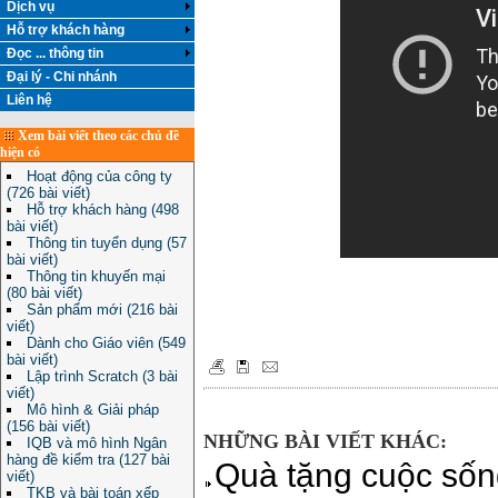
Dịch vụ
Hỗ trợ khách hàng
Đọc ... thông tin
Đại lý - Chi nhánh
Liên hệ
Xem bài viết theo các chủ đề
hiện có
Hoạt động của công ty
(726 bài viết)
Hỗ trợ khách hàng (498
bài viết)
Thông tin tuyển dụng (57
bài viết)
Thông tin khuyến mại
(80 bài viết)
Sản phẩm mới (216 bài
viết)
Dành cho Giáo viên (549
bài viết)
Lập trình Scratch (3 bài
viết)
Mô hình & Giải pháp
(156 bài viết)
NHỮNG BÀI VIẾT KHÁC:
IQB và mô hình Ngân
hàng đề kiểm tra (127 bài
Quà tặng cuộc sốn
viết)
TKB và bài toán xếp