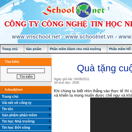
Trang chủ
Sản phẩm
Phần mềm Dành cho nhà trường
Phần mềm Hỗ t
Tìm kiếm
Quà tặng cuộ
Ngày gửi bài: 26/08/2011
Số lượt đọc: 2695
School@net
Khi chúng ta biết nhìn thẳng vào thực tế thì
và khiến ta mong muốn được chế ngự và kh
Trang chủ
Vài nét về công ty
Tin tức
Sản phẩm phần mềm
Tin học Nhà trường
Tin học Đời sống