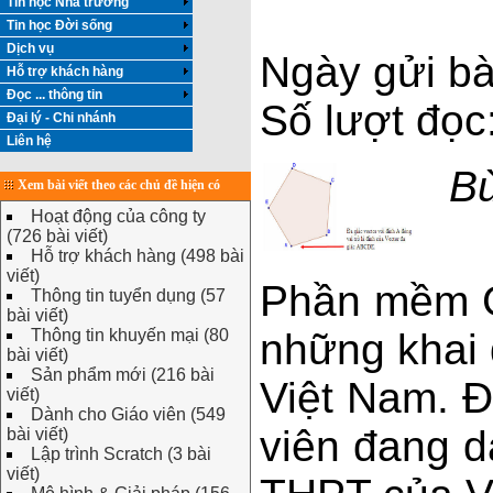
Tin học Nhà trường
Tin học Đời sống
Dịch vụ
Ngày gửi bà
Hỗ trợ khách hàng
Đọc ... thông tin
Số lượt đọc
Đại lý - Chi nhánh
Liên hệ
Bù
Xem bài viết theo các chủ đề hiện có
Hoạt động của công ty
(726 bài viết)
Hỗ trợ khách hàng (498 bài
viết)
Phần mềm G
Thông tin tuyển dụng (57
bài viết)
Thông tin khuyến mại (80
những khai
bài viết)
Sản phẩm mới (216 bài
Việt Nam. Đ
viết)
Dành cho Giáo viên (549
viên đang 
bài viết)
Lập trình Scratch (3 bài
viết)