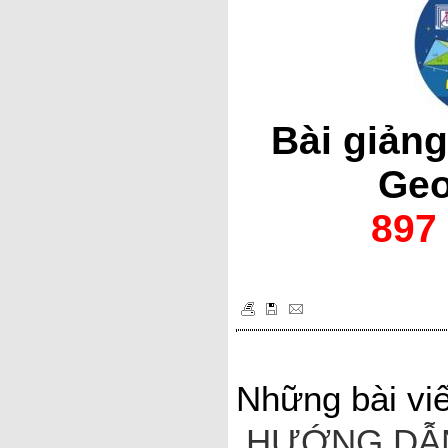
Bài giảng
Geo
897
Những bài viế
HƯỚNG DẪN