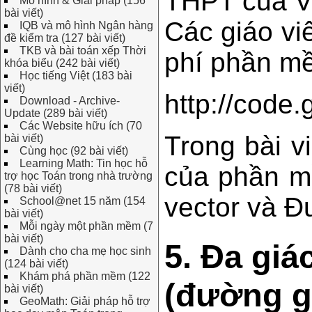
THPT của V
Mô hình & Giải pháp (156
bài viết)
Các giáo vi
IQB và mô hình Ngân hàng
đề kiểm tra (127 bài viết)
TKB và bài toán xếp Thời
phí phần mề
khóa biểu (242 bài viết)
Học tiếng Việt (183 bài
viết)
http://code
Download - Archive-
Update (289 bài viết)
Các Website hữu ích (70
Trong bài v
bài viết)
Cùng học (92 bài viết)
Learning Math: Tin học hỗ
của phần m
trợ học Toán trong nhà trường
(78 bài viết)
vector và Đ
School@net 15 năm (154
bài viết)
Mỗi ngày một phần mềm (7
bài viết)
5. Đa giá
Dành cho cha mẹ học sinh
(124 bài viết)
Khám phá phần mềm (122
(đường g
bài viết)
GeoMath: Giải pháp hỗ trợ