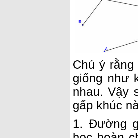
Chú ý rằng
giống như k
nhau. Vậy 
gấp khúc nà
1. Đường g
học hoàn ch