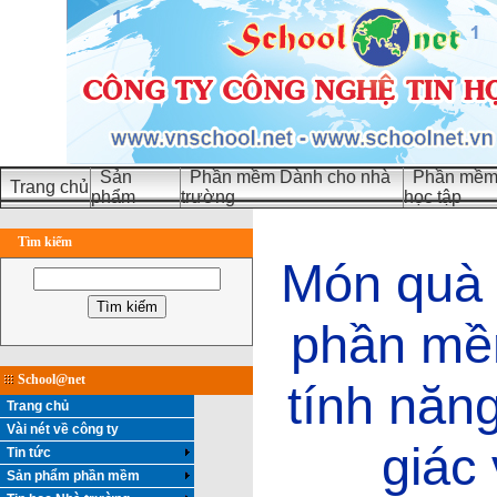
Sản
Phần mềm Dành cho nhà
Phần mềm 
Trang chủ
phẩm
trường
học tập
Tìm kiếm
Món quà 
phần mề
School@net
tính năn
Trang chủ
Vài nét về công ty
giác
Tin tức
Sản phẩm phần mềm