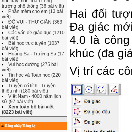
học dạy môn Toán trong
trường phổ thông (36 bài viết)
Hai đối tư
Phần mềm cho em (13 bài
viết)
ĐỐ VUI - THƯ GIÃN (363
Đa giác mớ
bài viết)
Các vấn đề giáo dục (1210
4.0 là công
bài viết)
Bài học trực tuyến (1037
bài viết)
khúc (đa gi
Hoàng Sa - Trường Sa (17
bài viết)
Vui học đường (275 bài
Vị trí các c
viết)
Tin học và Toán học (220
bài viết)
Truyện cổ tích - Truyện
thiếu nhi (180 bài viết)
Việt Nam - 4000 năm lịch
sử (97 bài viết)
Xem toàn bộ bài viết
(8223 bài viết)
Đăng nhập/Đăng ký