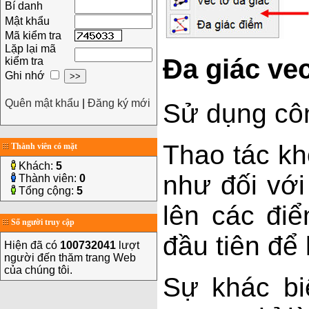
Bí danh
Mật khẩu
Mã kiểm tra
Lặp lại mã
Đa giác vec
kiểm tra
Ghi nhớ
Quên mật khẩu
|
Đăng ký mới
Sử dụng cô
Thao tác kh
Thành viên có mặt
Khách:
5
như đối với
Thành viên:
0
Tổng cộng:
5
lên các đi
Số người truy cập
đầu tiên để 
Hiện đã có
100732041
lượt
người đến thăm trang Web
của chúng tôi.
Sự khác bi