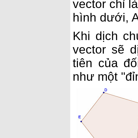
vector chỉ l
hình dưới, A
Khi dịch ch
vector sẽ 
tiên của đố
như một "đỉ