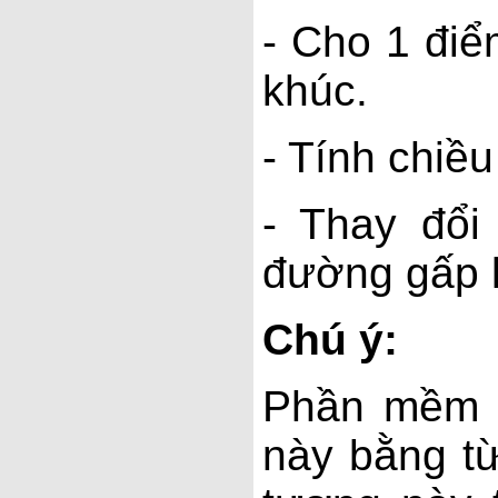
- Cho 1 đi
khúc.
- Tính chiề
- Thay đổi
đường gấp 
Chú ý:
Phần mềm G
này bằng từ