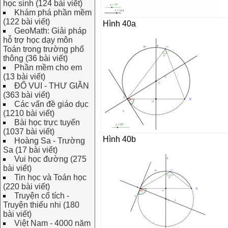
học sinh (124 bài viết)
Khám phá phần mềm
(122 bài viết)
Hình 40a
GeoMath: Giải pháp
hỗ trợ học dạy môn
Toán trong trường phổ
thông (36 bài viết)
Phần mềm cho em
(13 bài viết)
ĐỐ VUI - THƯ GIÃN
(363 bài viết)
Các vấn đề giáo dục
(1210 bài viết)
Bài học trực tuyến
(1037 bài viết)
Hình 40b
Hoàng Sa - Trường
Sa (17 bài viết)
Vui học đường (275
bài viết)
Tin học và Toán học
(220 bài viết)
Truyện cổ tích -
Truyện thiếu nhi (180
bài viết)
Việt Nam - 4000 năm