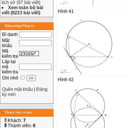
lịch sử (97 bài viết)
Xem toàn bộ bài
Hình 41
viết (8223 bài viết)
Đăng nhập/Đăng ký
Bí danh
Mật
khẩu
Mã
kiểm tra
Lặp lại
mã
kiểm tra
Ghi nhớ
Hình 42
Quên mật khẩu
|
Đăng
ký mới
Thành viên có mặt
Khách:
7
Thành viên:
0