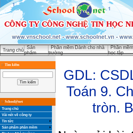
Sản
Phần mềm Dành cho nhà
Phần mềm 
Trang chủ
phẩm
trường
học tập
Tìm kiếm
GDL: CSDL 
Toán 9. Ch
School@net
tròn. 
Trang chủ
Vài nét về công ty
Tin tức
Sản phẩm phần mềm