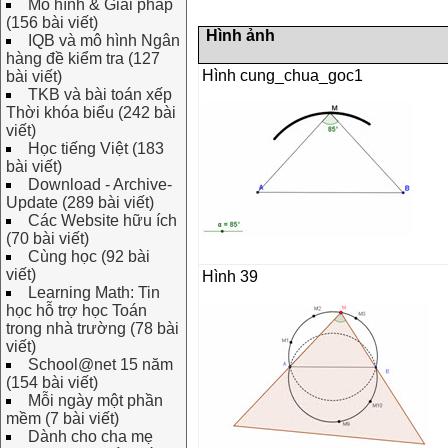
Mô hình & Giải pháp
(156 bài viết)
Hình ảnh
IQB và mô hình Ngân
hàng đề kiểm tra (127
Hình cung_chua_goc1
bài viết)
TKB và bài toán xếp
Thời khóa biểu (242 bài
viết)
Học tiếng Việt (183
bài viết)
Download - Archive-
Update (289 bài viết)
Các Website hữu ích
(70 bài viết)
Cùng học (92 bài
viết)
Hình 39
Learning Math: Tin
học hỗ trợ học Toán
trong nhà trường (78 bài
viết)
School@net 15 năm
(154 bài viết)
Mỗi ngày một phần
mềm (7 bài viết)
Dành cho cha mẹ