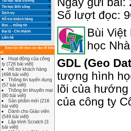
Ngày gửi bài:
Tin học Nhà trường
Tin học Đời sống
Số lượt đọc: 
Dịch vụ
Hỗ trợ khách hàng
Đọc ... thông tin
Bùi Việt
Đại lý - Chi nhánh
Liên hệ
học Nhà
Xem bài viết theo các chủ đề hiện
có
Hoạt động của công
GDL (Geo Dat
ty (726 bài viết)
Hỗ trợ khách hàng
tượng hình họ
(498 bài viết)
Thông tin tuyển dụng
(57 bài viết)
lõi của hướng
Thông tin khuyến mại
(80 bài viết)
của công ty C
Sản phẩm mới (216
bài viết)
Dành cho Giáo viên
(549 bài viết)
Lập trình Scratch (3
bài viết)