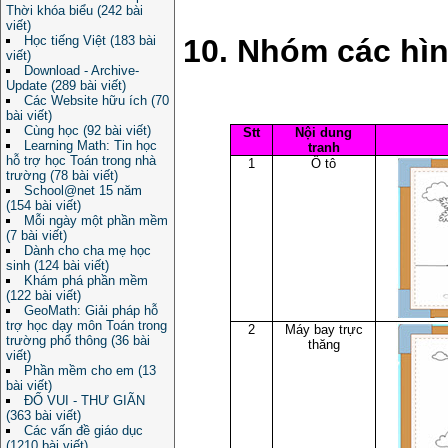
Thời khóa biểu (242 bài
viết)
10. Nhóm các hì
Học tiếng Việt (183 bài
viết)
Download - Archive-
Update (289 bài viết)
Các Website hữu ích (70
bài viết)
Cùng học (92 bài viết)
Stt
Nội dung
Learning Math: Tin học
tranh
hỗ trợ học Toán trong nhà
1
Ô tô
trường (78 bài viết)
School@net 15 năm
(154 bài viết)
Mỗi ngày một phần mềm
(7 bài viết)
Dành cho cha mẹ học
sinh (124 bài viết)
Khám phá phần mềm
(122 bài viết)
GeoMath: Giải pháp hỗ
trợ học dạy môn Toán trong
2
Máy bay trực
trường phổ thông (36 bài
thăng
viết)
Phần mềm cho em (13
bài viết)
ĐỐ VUI - THƯ GIÃN
(363 bài viết)
Các vấn đề giáo dục
(1210 bài viết)