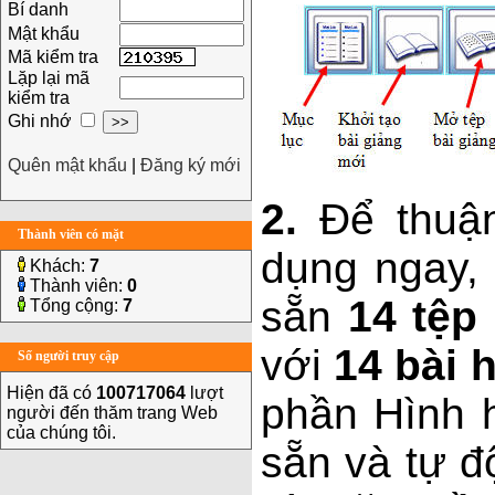
Bí danh
Mật khẩu
Mã kiểm tra
Lặp lại mã
kiểm tra
Ghi nhớ
Quên mật khẩu
|
Đăng ký mới
2.
Để thuận
Thành viên có mặt
dụng ngay,
Khách:
7
Thành viên:
0
sẵn
14 tệp
Tổng cộng:
7
với
14 bài 
Số người truy cập
Hiện đã có
100717064
lượt
phần Hình 
người đến thăm trang Web
của chúng tôi.
sẵn và tự đ