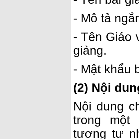
- Mô tả ngắ
- Tên Giáo 
giảng.
- Mật khẩu 
(2) Nội dun
Nội dung c
trong một
tương tự n