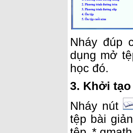
Nháy đúp c
dụng mở tệ
học đó.
3.
Khởi tạo
Nháy nút
tệp bài gi
tệp *.gmat