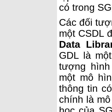
có trong SG
Các đối tư
một CSDL đặ
Data Libra
GDL là một
tượng hình
một mô hìn
thông tin 
chính là mô 
học của S