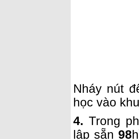
Nháy nút
đ
học vào khu
4.
Trong p
lập sẵn
98
h