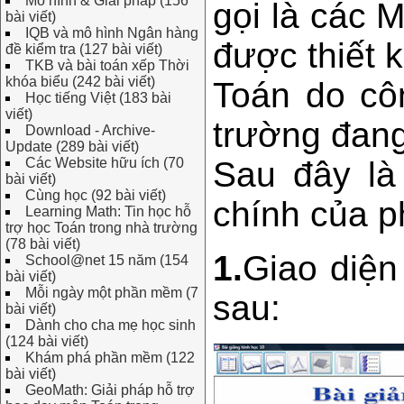
Mô hình & Giải pháp (156
gọi là các 
bài viết)
IQB và mô hình Ngân hàng
được thiết 
đề kiểm tra (127 bài viết)
TKB và bài toán xếp Thời
khóa biểu (242 bài viết)
Toán do cô
Học tiếng Việt (183 bài
viết)
trường đang
Download - Archive-
Update (289 bài viết)
Các Website hữu ích (70
Sau đây là
bài viết)
Cùng học (92 bài viết)
chính của 
Learning Math: Tin học hỗ
trợ học Toán trong nhà trường
(78 bài viết)
1.
Giao diệ
School@net 15 năm (154
bài viết)
Mỗi ngày một phần mềm (7
sau:
bài viết)
Dành cho cha mẹ học sinh
(124 bài viết)
Khám phá phần mềm (122
bài viết)
GeoMath: Giải pháp hỗ trợ