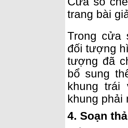
Cửa sổ chè
trang bài g
Trong cửa 
đối tượng h
tượng đã c
bổ sung th
khung trái
khung phải 
4.
Soạn thả