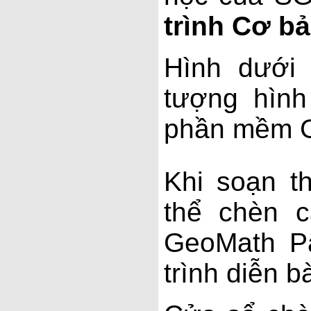
trình Cơ b
Hình dưới
tượng hình
phần mềm G
Khi soạn t
thể chèn c
GeoMath P
trình diễn b