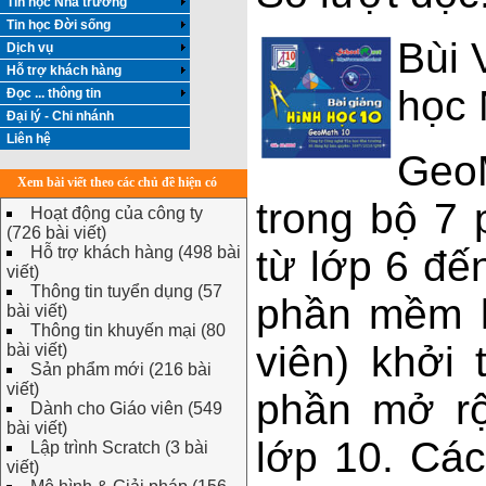
Tin học Nhà trường
Tin học Đời sống
Bùi 
Dịch vụ
Hỗ trợ khách hàng
học 
Đọc ... thông tin
Đại lý - Chi nhánh
Liên hệ
Geo
Xem bài viết theo các chủ đề hiện có
trong bộ 7
Hoạt động của công ty
(726 bài viết)
Hỗ trợ khách hàng (498 bài
từ lớp 6 đế
viết)
Thông tin tuyển dụng (57
phần mềm l
bài viết)
Thông tin khuyến mại (80
viên) khởi 
bài viết)
Sản phẩm mới (216 bài
viết)
phần mở r
Dành cho Giáo viên (549
bài viết)
lớp 10. Cá
Lập trình Scratch (3 bài
viết)