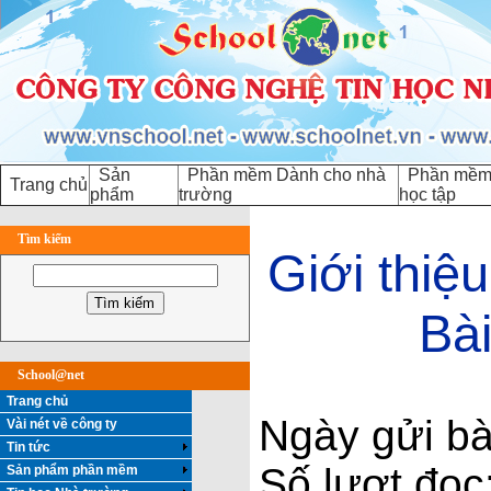
Sản
Phần mềm Dành cho nhà
Phần mềm 
Trang chủ
phẩm
trường
học tập
Tìm kiếm
Giới thi
Bài
School@net
Trang chủ
Ngày gửi bà
Vài nét về công ty
Tin tức
Số lượt đọc
Sản phẩm phần mềm