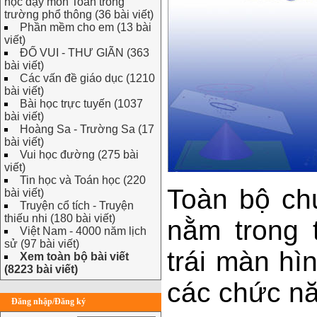
học dạy môn Toán trong
trường phổ thông (36 bài viết)
Phần mềm cho em (13 bài
viết)
ĐỐ VUI - THƯ GIÃN (363
bài viết)
Các vấn đề giáo dục (1210
bài viết)
Bài học trực tuyến (1037
bài viết)
Hoàng Sa - Trường Sa (17
bài viết)
Vui học đường (275 bài
viết)
Tin học và Toán học (220
Toàn bộ ch
bài viết)
Truyện cổ tích - Truyện
thiếu nhi (180 bài viết)
nằm trong 
Việt Nam - 4000 năm lịch
sử (97 bài viết)
trái màn h
Xem toàn bộ bài viết
(8223 bài viết)
các chức nă
Đăng nhập/Đăng ký