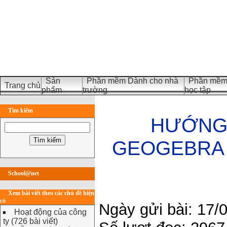
Sản
Phần mềm Dành cho nhà
Phần mềm 
Trang chủ
phẩm
trường
học tập
Tìm kiếm
HƯỚNG
GEOGEBRA 5.
School@net
Xem bài viết theo các chủ đề hiện
có
Ngày gửi bài: 17/
Hoạt động của công
ty (726 bài viết)