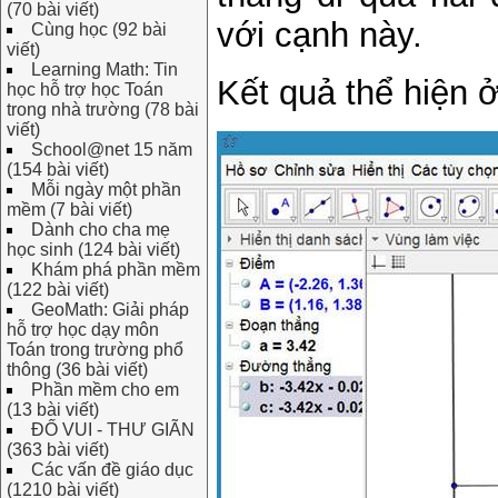
(70 bài viết)
với cạnh này.
Cùng học (92 bài
viết)
Learning Math: Tin
Kết quả thể hiện ở
học hỗ trợ học Toán
trong nhà trường (78 bài
viết)
School@net 15 năm
(154 bài viết)
Mỗi ngày một phần
mềm (7 bài viết)
Dành cho cha mẹ
học sinh (124 bài viết)
Khám phá phần mềm
(122 bài viết)
GeoMath: Giải pháp
hỗ trợ học dạy môn
Toán trong trường phổ
thông (36 bài viết)
Phần mềm cho em
(13 bài viết)
ĐỐ VUI - THƯ GIÃN
(363 bài viết)
Các vấn đề giáo dục
(1210 bài viết)