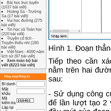
Bài học trực tuyến
(1037 bài viết)
Hoàng Sa - Trường
Sa (17 bài viết)
Vui học đường (275
bài viết)
Tin học và Toán học
(220 bài viết)
Truyện cổ tích -
Truyện thiếu nhi (180
Hình 1. Đoạn thẳn
bài viết)
Việt Nam - 4000 năm
lịch sử (97 bài viết)
Tiếp theo cần xá
Xem toàn bộ bài
viết (8223 bài viết)
nằm trên hai đườ
Đăng nhập/Đăng ký
sau:
Bí danh
Mật
- Sử dụng công c
khẩu
Mã
để lần lượt tạo 2
kiểm tra
Lặp lại