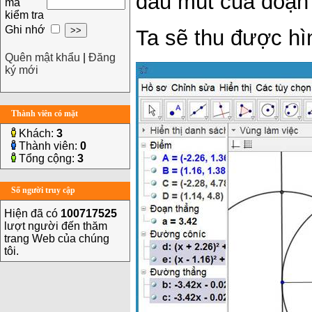
đầu mút của đoạn 
mã
kiểm tra
Ghi nhớ
Ta sẽ thu được hì
Quên mật khẩu
|
Đăng
ký mới
Thành viên có mặt
Khách:
3
Thành viên:
0
Tổng cộng:
3
Số người truy cập
Hiện đã có
100717525
lượt người đến thăm
trang Web của chúng
tôi.