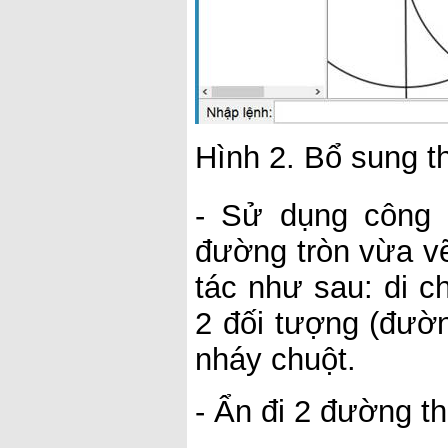
Hình 2. Bổ sung t
- Sử dụng công
đường tròn vừa v
tác như sau: di c
2 đối tượng (đườ
nháy chuột.
- Ẩn đi 2 đường t