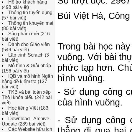
Số lượt đọc: 2967
Hỗ trợ khách hàng
(498 bài viết)
Thông tin tuyển dụng
Bùi Việt Hà, Công
(57 bài viết)
Thông tin khuyến mại
(80 bài viết)
Sản phẩm mới (216
bài viết)
Trong bài học này
Dành cho Giáo viên
(549 bài viết)
vuông. Với bài th
Lập trình Scratch (3
bài viết)
phức tạp hơn. Chú
Mô hình & Giải pháp
(156 bài viết)
hình vuông.
IQB và mô hình Ngân
hàng đề kiểm tra (127
bài viết)
- Sử dụng công 
TKB và bài toán xếp
Thời khóa biểu (242 bài
của hình vuông.
viết)
Học tiếng Việt (183
bài viết)
- Sử dụng công
Download - Archive-
Update (289 bài viết)
thẳng đi qua hai
Các Website hữu ích