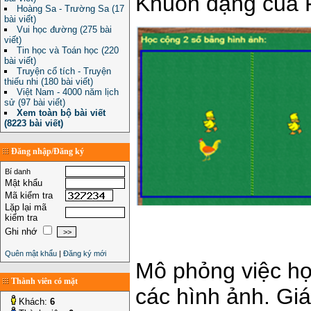
Khuôn dạng của 
Hoàng Sa - Trường Sa (17
bài viết)
Vui học đường (275 bài
viết)
Tin học và Toán học (220
bài viết)
Truyện cổ tích - Truyện
thiếu nhi (180 bài viết)
Việt Nam - 4000 năm lịch
sử (97 bài viết)
Xem toàn bộ bài viết
(8223 bài viết)
Đăng nhập/Đăng ký
Bí danh
Mật khẩu
Mã kiểm tra
Lặp lại mã
kiểm tra
Ghi nhớ
Quên mật khẩu
|
Đăng ký mới
Mô phỏng việc học
Thành viên có mặt
các hình ảnh. Giá
Khách:
6