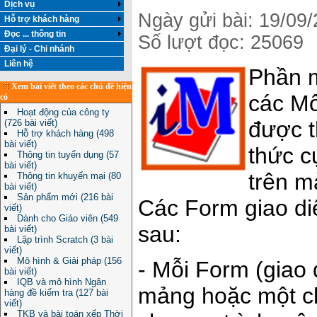
Dịch vụ
Ngày gửi bài: 19/09
Hỗ trợ khách hàng
Đọc ... thông tin
Số lượt đọc: 25069
Đại lý - Chi nhánh
Liên hệ
Phần
Xem bài viết theo các chủ đề hiện
các Mô
có
Hoạt động của công ty
được t
(726 bài viết)
Hỗ trợ khách hàng (498
bài viết)
thức c
Thông tin tuyển dụng (57
bài viết)
trên m
Thông tin khuyến mại (80
bài viết)
Sản phẩm mới (216 bài
Các Form giao di
viết)
Dành cho Giáo viên (549
sau:
bài viết)
Lập trình Scratch (3 bài
viết)
Mô hình & Giải pháp (156
- Mỗi Form (giao
bài viết)
IQB và mô hình Ngân
mảng hoặc một ch
hàng đề kiểm tra (127 bài
viết)
TKB và bài toán xếp Thời