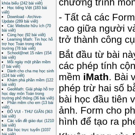
chương trình môn
khóa biểu (242 bài viết)
Học tiếng Việt (183 bài
viết)
- Tất cả các Form
Download - Archive-
Update (289 bài viết)
cao giữa người v
Các Website hữu ích (70
bài viết)
Cùng học (92 bài viết)
trở thành công cụ
Learning Math: Tin học hỗ
trợ học Toán trong nhà
trường (78 bài viết)
Bắt đầu từ bài n
School@net 15 năm (154
bài viết)
Mỗi ngày một phần mềm
các phép tính cộn
(7 bài viết)
Dành cho cha mẹ học sinh
mềm
iMath
. Bài
(124 bài viết)
Khám phá phần mềm (122
bài viết)
phép trừ hai số 
GeoMath: Giải pháp hỗ trợ
học dạy môn Toán trong
bài học đầu tiên 
trường phổ thông (36 bài viết)
Phần mềm cho em (13 bài
viết)
ảnh. Form cho ph
ĐỐ VUI - THƯ GIÃN (363
bài viết)
hình để tạo ra ph
Các vấn đề giáo dục (1210
bài viết)
Bài học trực tuyến (1037
bài viết)