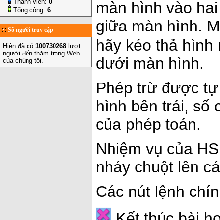
Thành viên:
0
màn hình vào hai 
Tổng cộng:
6
giữa màn hình. M
Số người truy cập
hãy kéo thả hình
Hiện đã có
100730268
lượt
người đến thăm trang Web
dưới màn hình.
của chúng tôi.
Phép trừ được tự 
hình bên trái, số
của phép toán.
Nhiệm vụ của HS 
nháy chuột lên cá
Các nút lệnh chí
Kết thúc bài họ