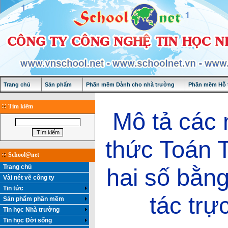
Trang chủ
Sản phẩm
Phần mềm Dành cho nhà trường
Phần mềm Hỗ t
Tìm kiếm
Mô tả các 
thức Toán 
School@net
Trang chủ
hai số bằng
Vài nét về công ty
Tin tức
tác trực
Sản phẩm phần mềm
Tin học Nhà trường
Tin học Đời sống