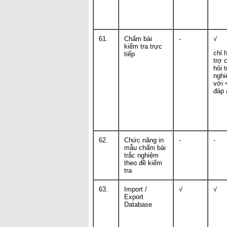
61.
Chấm bài
-
√
kiểm tra trực
chỉ 
tiếp
trợ 
hỏi t
ngh
với 
đáp 
62.
Chức năng in
-
-
mẫu chấm bài
trắc nghiệm
theo đề kiểm
tra
63.
Import /
√
√
Export
Database