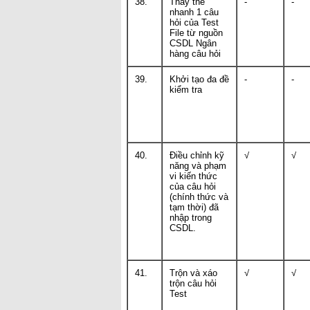
38.
Thay thế
-
-
nhanh 1 câu
hỏi của Test
File từ nguồn
CSDL Ngân
hàng câu hỏi
39.
Khởi tạo đa đề
-
-
kiểm tra
40.
Điều chỉnh kỹ
√
√
năng và phạm
vi kiến thức
của câu hỏi
(chính thức và
tạm thời) đã
nhập trong
CSDL.
41.
Trộn và xáo
√
√
trộn câu hỏi
Test