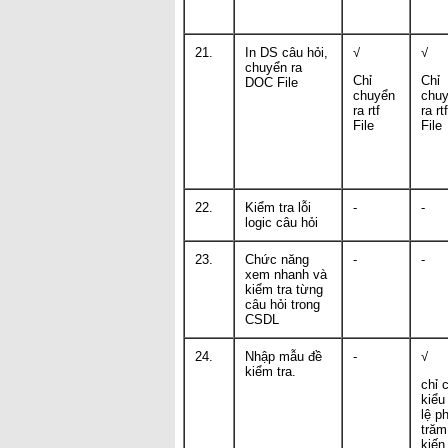
21.
In DS câu hỏi,
√
√
chuyển ra
Chỉ
Chỉ
DOC File
chuyển
chu
ra rtf
ra rtf
File
File
22.
Kiểm tra lỗi
-
-
logic câu hỏi
23.
Chức năng
-
-
xem nhanh và
kiểm tra từng
câu hỏi trong
CSDL
24.
Nhập mẫu đề
-
√
kiểm tra.
chỉ 
kiểu
lệ p
trăm
kiến