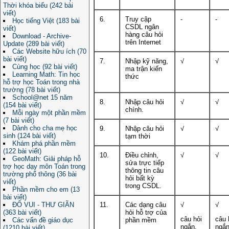
Thời khóa biểu (242 bài
viết)
6.
Truy cập
-
-
Học tiếng Việt (183 bài
CSDL ngân
viết)
hàng câu hỏi
Download - Archive-
trên Internet
Update (289 bài viết)
Các Website hữu ích (70
bài viết)
7.
Nhập kỹ năng,
√
√
Cùng học (92 bài viết)
ma trận kiến
Learning Math: Tin học
thức
hỗ trợ học Toán trong nhà
trường (78 bài viết)
School@net 15 năm
8.
Nhập câu hỏi
√
√
(154 bài viết)
chính.
Mỗi ngày một phần mềm
(7 bài viết)
Dành cho cha mẹ học
9.
Nhập câu hỏi
√
√
sinh (124 bài viết)
tạm thời
Khám phá phần mềm
(122 bài viết)
10.
Điều chỉnh,
√
√
GeoMath: Giải pháp hỗ
sửa trực tiếp
trợ học dạy môn Toán trong
thông tin câu
trường phổ thông (36 bài
hỏi bất kỳ
viết)
trong CSDL.
Phần mềm cho em (13
bài viết)
ĐỐ VUI - THƯ GIÃN
11.
Các dạng câu
√
√
(363 bài viết)
hỏi hỗ trợ của
câu hỏi
câu 
Các vấn đề giáo dục
phần mềm
ngắn,
ngắn
(1210 bài viết)