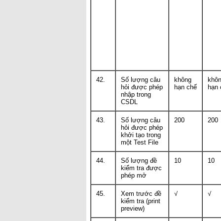
42.
Số lượng câu
không
khô
hỏi được phép
hạn chế
hạn 
nhập trong
CSDL
43.
Số lượng câu
200
200
hỏi được phép
khởi tạo trong
một Test File
44.
Số lượng đề
10
10
kiểm tra được
phép mở
45.
Xem trước đề
√
√
kiểm tra (print
preview)