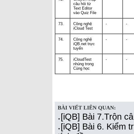
câu hỏi từ
Text Editor
vào Quiz File
73.
Công nghệ
-
-
iCloud Test
74.
Công nghệ
-
-
iQB.net trực
tuyến
75.
iCloudTest
-
-
nhúng trong
Cùng học
BÀI VIẾT LIÊN QUAN:
[iQB] Bài 7.Trộn câ
[iQB] Bài 6. Kiểm tr