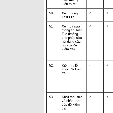
theo ma trận
kiến thức.
50.
Xem thông tin
√
√
Test File
51.
Xem và sửa
√
√
thông tin Test
File (không
cho phép sửa
nội dung câu
hỏi của đề
kiểm tra)
52.
Kiểm tra lỗi
-
√
Logic đề kiểm
tra
53.
Khởi tạo, sửa
√
√
và nhập trực
tiếp đề kiểm
tra