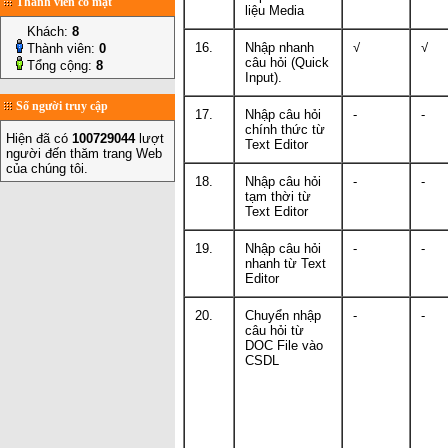
Thành viên có mặt
liệu Media
Khách:
8
16.
Nhập nhanh
√
√
Thành viên:
0
câu hỏi (Quick
Tổng cộng:
8
Input).
Số người truy cập
17.
Nhập câu hỏi
-
-
chính thức từ
Hiện đã có
100729044
lượt
Text Editor
người đến thăm trang Web
của chúng tôi.
18.
Nhập câu hỏi
-
-
tạm thời từ
Text Editor
19.
Nhập câu hỏi
-
-
nhanh từ Text
Editor
20.
Chuyển nhập
-
-
câu hỏi từ
DOC File vào
CSDL