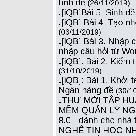
tính đề
(26/11/2019)
[iQB]Bài 5. Sinh đề
[iQB] Bài 4. Tạo n
(06/11/2019)
[iQB] Bài 3. Nhập c
nhập câu hỏi từ Wo
[iQB]: Bài 2. Kiểm 
(31/10/2019)
[iQB]: Bài 1. Khởi t
Ngân hàng đề
(30/1
THƯ MỜI TẬP HU
MỀM QUẢN LÝ NG
8.0 - dành cho nh
NGHỆ TIN HỌC 