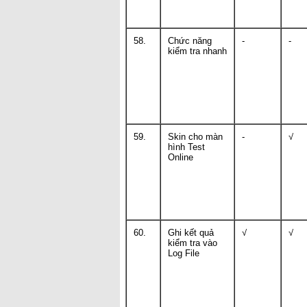
58.
Chức năng
-
-
kiểm tra nhanh
59.
Skin cho màn
-
√
hình Test
Online
60.
Ghi kết quả
√
√
kiểm tra vào
Log File