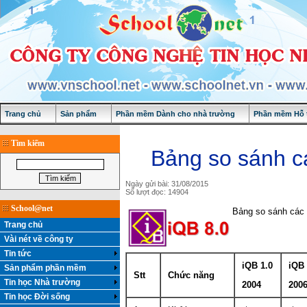
Trang chủ
Sản phẩm
Phần mềm Dành cho nhà trường
Phần mềm Hỗ t
Tìm kiếm
Bảng so sánh c
Ngày gửi bài: 31/08/2015
Số lượt đọc: 14904
School@net
Bảng so sánh các 
Trang chủ
Vài nét về công ty
Tin tức
iQB 1.0
iQB 
Sản phẩm phần mềm
Stt
Chức năng
Tin học Nhà trường
2004
200
Tin học Đời sống