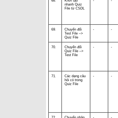
68.
Khởi tạo
-
-
nhanh Quiz
File từ CSDL
69.
Chuyển đổi
-
-
Test File -->
Quiz File
70.
Chuyển đổi
-
-
Quiz File -->
Test File
71.
Các dạng câu
-
-
hỏi có trong
Quiz File
72.
Chuyển nhập
-
-