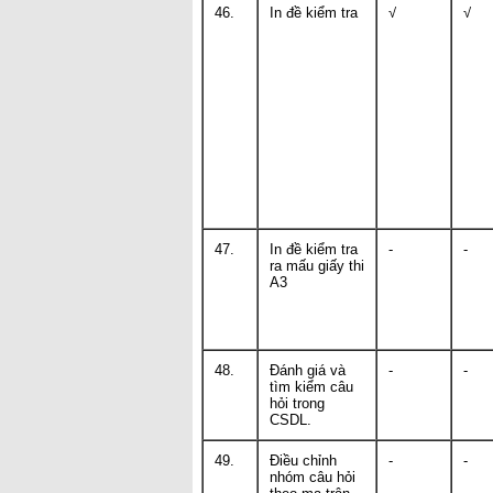
46.
In đề kiểm tra
√
√
47.
In đề kiểm tra
-
-
ra mấu giấy thi
A3
48.
Đánh giá và
-
-
tìm kiểm câu
hỏi trong
CSDL.
49.
Điều chỉnh
-
-
nhóm câu hỏi