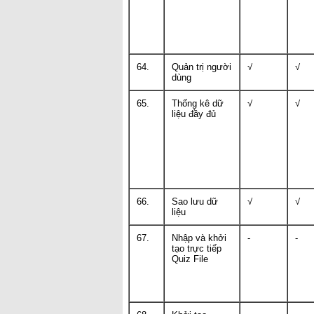
64.
Quản trị người
√
√
dùng
65.
Thống kê dữ
√
√
liệu đầy đủ
66.
Sao lưu dữ
√
√
liệu
67.
Nhập và khởi
-
-
tạo trực tiếp
Quiz File