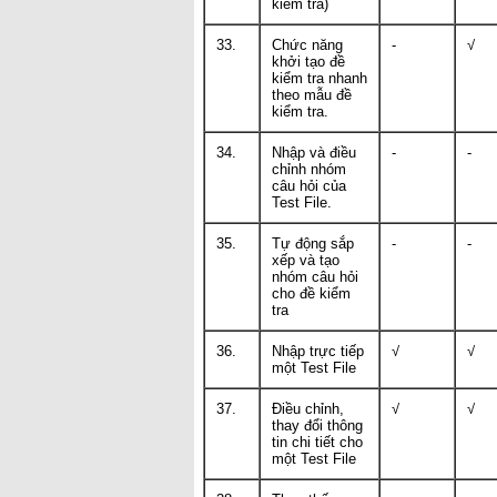
kiểm tra)
33.
Chức năng
-
√
khởi tạo đề
kiểm tra nhanh
theo mẫu đề
kiểm tra.
34.
Nhập và điều
-
-
chỉnh nhóm
câu hỏi của
Test File.
35.
Tự động sắp
-
-
xếp và tạo
nhóm câu hỏi
cho đề kiểm
tra
36.
Nhập trực tiếp
√
√
một Test File
37.
Điều chỉnh,
√
√
thay đổi thông
tin chi tiết cho
một Test File