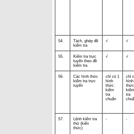
54.
Tách, ghép đề
√
√
kiểm tra
55.
Kiểm tra trực
√
√
tuyến theo đề
kiểm tra
56.
Các hình thức
chỉ có 1
chỉ 
kiểm tra trực
hình
hình
tuyến
thức:
thức
kiểm
kiể
tra
tra
chuẩn
chu
57.
Lệnh kiểm tra
-
-
thử (kiến
thức)