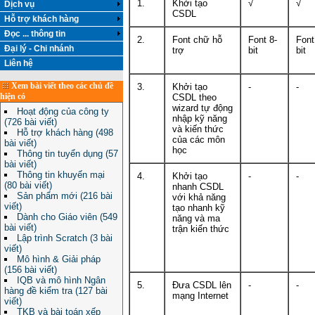
1.
Khởi tạo
√
√
Dịch vụ
CSDL
Hỗ trợ khách hàng
Đọc ... thông tin
2.
Font chữ hỗ
Font 8-
Font
Đại lý - Chi nhánh
trợ
bit
bit
Liên hệ
Xem bài viết theo các chủ đề
3.
Khởi tạo
-
-
hiện có
CSDL theo
wizard tự động
Hoạt động của công ty
nhập kỹ năng
(726 bài viết)
và kiến thức
Hỗ trợ khách hàng (498
của các môn
bài viết)
học
Thông tin tuyển dụng (57
bài viết)
Thông tin khuyến mại
4.
Khởi tạo
-
-
(80 bài viết)
nhanh CSDL
Sản phẩm mới (216 bài
với khả năng
viết)
tạo nhanh kỹ
Dành cho Giáo viên (549
năng và ma
bài viết)
trận kiến thức
Lập trình Scratch (3 bài
viết)
Mô hình & Giải pháp
(156 bài viết)
IQB và mô hình Ngân
5.
Đưa CSDL lên
-
-
hàng đề kiểm tra (127 bài
mạng Internet
viết)
TKB và bài toán xếp