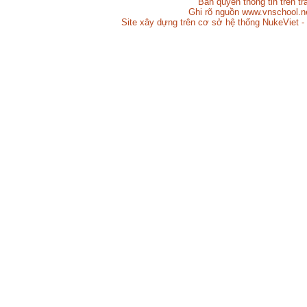
Bản quyền thông tin trên t
Ghi rõ nguồn www.vnschool.net
Site xây dựng trên cơ sở hệ thống NukeViet -