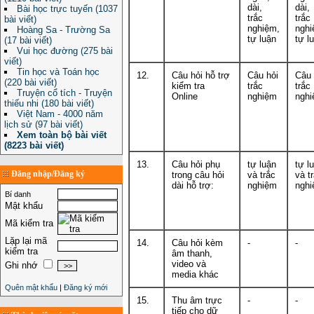
dài,
dài,
Bài học trực tuyến (1037
trắc
trắc
bài viết)
nghiệm,
nghi
Hoàng Sa - Trường Sa
tự luận
tự l
(17 bài viết)
Vui học đường (275 bài
viết)
Tin học và Toán học
12.
Câu hỏi hỗ trợ
Câu hỏi
Câu 
(220 bài viết)
kiểm tra
trắc
trắc
Truyện cổ tích - Truyện
Online
nghiệm
ngh
thiếu nhi (180 bài viết)
Việt Nam - 4000 năm
lịch sử (97 bài viết)
Xem toàn bộ bài viết
(8223 bài viết)
13.
Câu hỏi phụ
tự luận
tự l
Đăng nhập/Đăng ký
trong câu hỏi
và trắc
và t
dài hỗ trợ:
nghiệm
ngh
Bí danh
Mật khẩu
Mã kiểm tra
Lặp lại mã
14.
Câu hỏi kèm
-
-
kiểm tra
âm thanh,
video và
Ghi nhớ
media khác
Quên mật khẩu
|
Đăng ký mới
15.
Thu âm trực
-
-
tiếp cho dữ