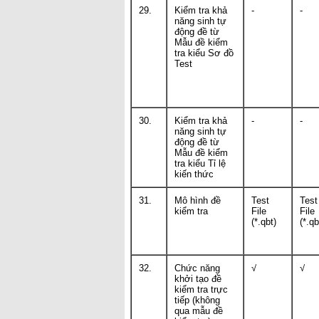
29.
Kiểm tra khả
-
-
năng sinh tự
động đề từ
Mẫu đề kiểm
tra kiểu Sơ đồ
Test
30.
Kiểm tra khả
-
-
năng sinh tự
động đề từ
Mẫu đề kiểm
tra kiểu Tỉ lệ
kiến thức
31.
Mô hình đề
Test
Test
kiểm tra
File
File
(*.qbt)
(*.qb
32.
Chức năng
√
√
khởi tạo đề
kiểm tra trực
tiếp (không
qua mẫu đề