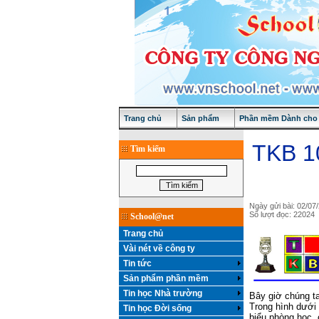
Trang chủ
Sản phẩm
Phần mềm Dành cho 
TKB 10
Tìm kiếm
Ngày gửi bài: 02/07
Số lượt đọc: 22024
School@net
Trang chủ
Vài nét về công ty
Tin tức
Sản phẩm phần mềm
Tin học Nhà trường
Bây giờ chúng ta
Trong hình dưới 
Tin học Đời sống
biểu phòng học, 