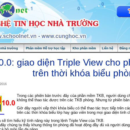
nhà trường
Phần mềm Hỗ trợ học tập
Kho phần mềm
Liên hệ
Đăng 
.0: giao diện Triple View cho ph
trên thời khóa biểu ph
/2016
Trong các phiên bản trước đây của phần mềm TKB, người dùng chỉ
không thể thao tác được trên các TKB phòng. Nhưng từ phiên bản
Giờ đây người xếp thời khóa biểu có thể thao tác trực tiếp trên c
trên các thời khóa biểu lớp hay giáo viên trong mọi giao diện tinh
 sẽ tìm hiểu kỹ tính năng này trong lệnh Triple View của TKB.
đây chúng ta thấy khung thông tin phòng đã hoạt động đầy đủ và người dùng c
cả bộ môn lẫn đa năng.