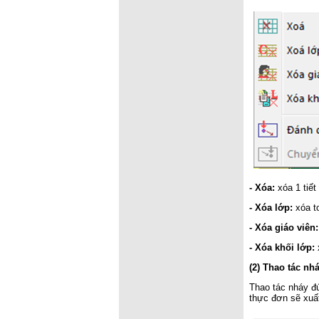
- Xóa:
xóa 1 tiết 
- Xóa lớp:
xóa to
- Xóa giáo viên:
- Xóa khối lớp:
x
(2) Thao tác nh
Thao tác nháy đ
thực đơn sẽ xuất