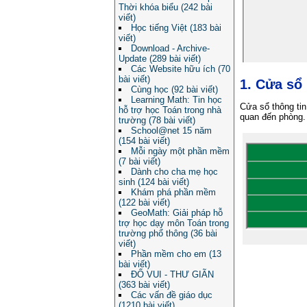
Thời khóa biểu (242 bài
viết)
Học tiếng Việt (183 bài
viết)
Download - Archive-
Update (289 bài viết)
Các Website hữu ích (70
bài viết)
1. Cửa sổ
Cùng học (92 bài viết)
Learning Math: Tin học
Cửa sổ thông tin
hỗ trợ học Toán trong nhà
quan đến phòng.
trường (78 bài viết)
School@net 15 năm
(154 bài viết)
Mỗi ngày một phần mềm
(7 bài viết)
Dành cho cha mẹ học
sinh (124 bài viết)
Khám phá phần mềm
(122 bài viết)
GeoMath: Giải pháp hỗ
trợ học dạy môn Toán trong
trường phổ thông (36 bài
viết)
Phần mềm cho em (13
bài viết)
ĐỐ VUI - THƯ GIÃN
(363 bài viết)
Các vấn đề giáo dục
(1210 bài viết)