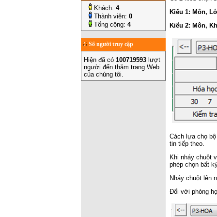
Khách:
4
Kiểu 1: Môn, L
Thành viên:
0
Tổng cộng:
4
Kiểu 2: Môn, Kh
Số người truy cập
Hiện đã có
100719593
lượt
người đến thăm trang Web
của chúng tôi.
Cách lựa chọ bộ 
tin tiếp theo.
Khi nháy chuột v
phép chọn bất k
Nháy chuột lên 
Đối với phòng h