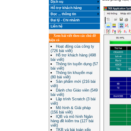
Dịch vụ
Hỗ trợ khách hàng
Đọc ... thông tin
Đại lý - Chi nhánh
Liên hệ
Xem bài viết theo các chủ đề
hiện có
Hoạt động của công ty
(726 bài viết)
Hỗ trợ khách hàng (498
bài viết)
Thông tin tuyển dụng (57
bài viết)
Thông tin khuyến mại
(80 bài viết)
Sản phẩm mới (216 bài
viết)
Dành cho Giáo viên (549
bài viết)
Lập trình Scratch (3 bài
viết)
Mô hình & Giải pháp
(156 bài viết)
IQB và mô hình Ngân
hàng đề kiểm tra (127 bài
viết)
TKB và bài toán xếp