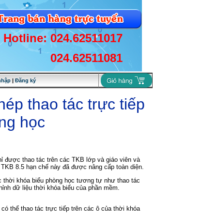
Hotline: 024.62511017
024.62511081
nhập
|
Đăng ký
ép thao tác trực tiếp
òng học
 được thao tác trên các TKB lớp và giáo viên và
 TKB 8.5 hạn chế này đã được nâng cấp toàn diện.
ác thời khóa biểu phòng học tương tự như thao tác
 chỉnh dữ liệu thời khóa biểu của phần mềm.
ó thể thao tác trực tiếp trên các ô của thời khóa