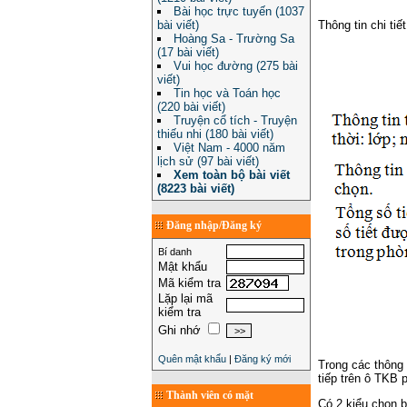
Bài học trực tuyến (1037
bài viết)
Thông tin chi ti
Hoàng Sa - Trường Sa
(17 bài viết)
Vui học đường (275 bài
viết)
Tin học và Toán học
(220 bài viết)
Truyện cổ tích - Truyện
thiếu nhi (180 bài viết)
Việt Nam - 4000 năm
lịch sử (97 bài viết)
Xem toàn bộ bài viết
(8223 bài viết)
Đăng nhập/Đăng ký
Bí danh
Mật khẩu
Mã kiểm tra
Lặp lại mã
kiểm tra
Ghi nhớ
Quên mật khẩu
|
Đăng ký mới
Trong các thông 
tiếp trên ô TKB 
Thành viên có mặt
Có 2 kiểu chọn b