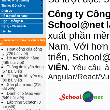
Tin học Nhà trường
Tin học Đời sống
Công ty Công
Dịch vụ
Hỗ trợ khách hàng
Đọc ... thông tin
School@net
l
Đại lý - Chi nhánh
Liên hệ
xuất phần mềm 
Xem bài viết theo các chủ đề hiện
Nam. Với hơn 
có
Hoạt động của công
ty (726 bài viết)
triển, School
Hỗ trợ khách hàng
(498 bài viết)
VIÊN
.
Yêu cầu là
Thông tin tuyển dụng
(57 bài viết)
Angular/React/Vu
Thông tin khuyến mại
(80 bài viết)
Sản phẩm mới (216
bài viết)
Dành cho Giáo viên
(549 bài viết)
Lập trình Scratch (3
bài viết)