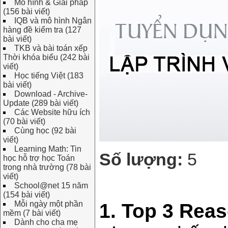
Mô hình & Giải pháp
(156 bài viết)
IQB và mô hình Ngân
hàng đề kiểm tra (127
bài viết)
TKB và bài toán xếp
Thời khóa biểu (242 bài
viết)
Học tiếng Việt (183
bài viết)
Download - Archive-
Update (289 bài viết)
Các Website hữu ích
(70 bài viết)
Cùng học (92 bài
viết)
Learning Math: Tin
Số lượng:
5
học hỗ trợ học Toán
trong nhà trường (78 bài
viết)
School@net 15 năm
(154 bài viết)
Mỗi ngày một phần
1. Top 3 Rea
mềm (7 bài viết)
Dành cho cha mẹ