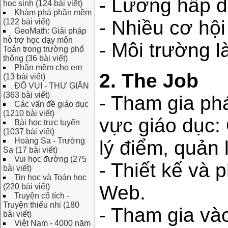
- Lương hấp d
học sinh (124 bài viết)
Khám phá phần mềm
- Nhiều cơ hội
(122 bài viết)
GeoMath: Giải pháp
hỗ trợ học dạy môn
- Môi trường l
Toán trong trường phổ
thông (36 bài viết)
Phần mềm cho em
2. The Job
(13 bài viết)
ĐỐ VUI - THƯ GIÃN
(363 bài viết)
- Tham gia phá
Các vấn đề giáo dục
(1210 bài viết)
vực giáo dục: 
Bài học trực tuyến
(1037 bài viết)
Hoàng Sa - Trường
lý điểm, quản 
Sa (17 bài viết)
Vui học đường (275
- Thiết kế và 
bài viết)
Tin học và Toán học
Web.
(220 bài viết)
Truyện cổ tích -
Truyện thiếu nhi (180
- Tham gia vào
bài viết)
Việt Nam - 4000 năm