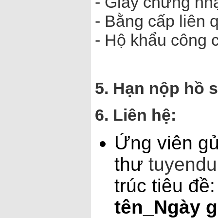
- Giấy chứng nh
- Bằng cấp liên 
- Hộ khẩu công 
5. Hạn nộp hồ s
6.
Liên hệ:
Ứng viên gử
thư
tuyend
trúc tiêu đề
tên_Ngày 