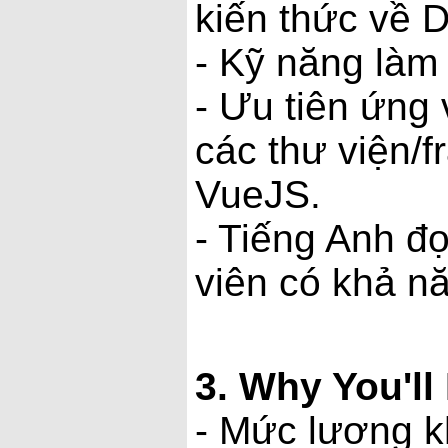
kiến thức về 
- Kỹ năng làm 
- Ưu tiên ứng 
các thư viện/f
VueJS.
- Tiếng Anh đọc
viên có khả nă
3. Why You'l
- Mức lương k