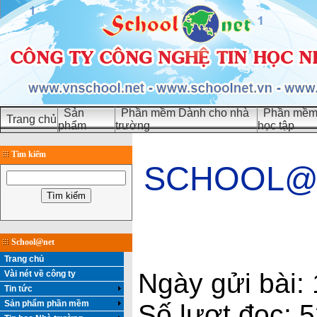
Sản
Phần mềm Dành cho nhà
Phần mềm 
Trang chủ
phẩm
trường
học tập
Tìm kiếm
SCHOOL@N
School@net
Trang chủ
Ngày gửi bài:
Vài nét về công ty
Tin tức
Sản phẩm phần mềm
Số lượt đọc: 