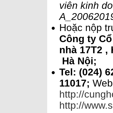
viên kinh 
A_2006201
Hoặc nộp trự
Công ty Cổ
nhà 17T2 ,
Hà Nội;
Tel: (024) 6
11017;
Webs
http://cungh
http://www.s