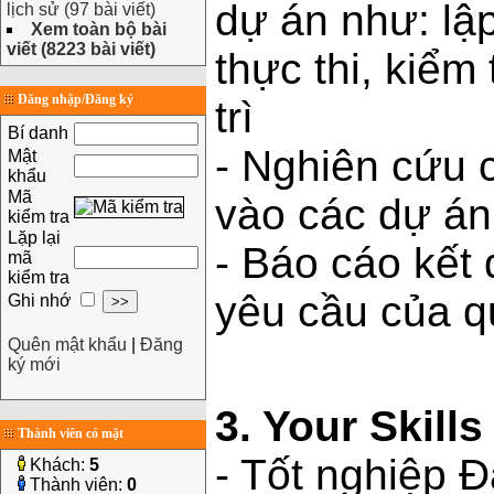
dự án như: lập
lịch sử (97 bài viết)
Xem toàn bộ bài
viết (8223 bài viết)
thực thi, kiểm
Đăng nhập/Đăng ký
trì
Bí danh
- Nghiên cứu 
Mật
khẩu
Mã
vào các dự án
kiểm tra
Lặp lại
- Báo cáo kết 
mã
kiểm tra
yêu cầu của q
Ghi nhớ
Quên mật khẩu
|
Đăng
ký mới
3. Your Skill
Thành viên có mặt
- Tốt nghiệp 
Khách:
5
Thành viên:
0