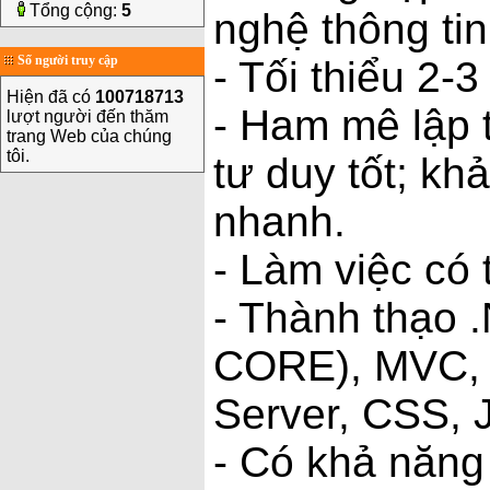
Tổng cộng:
5
nghệ thông tin
Số người truy cập
- Tối thiểu 2-
Hiện đã có
100718713
- Ham mê lập t
lượt người đến thăm
trang Web của chúng
tôi.
tư duy tốt; kh
nhanh.
- Làm việc có 
- Thành thạo
CORE), MVC, 
Server, CSS, 
- Có khả năng 