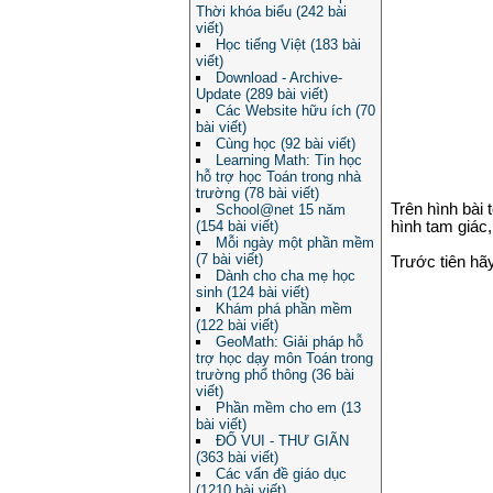
Thời khóa biểu (242 bài
viết)
Học tiếng Việt (183 bài
viết)
Download - Archive-
Update (289 bài viết)
Các Website hữu ích (70
bài viết)
Cùng học (92 bài viết)
Learning Math: Tin học
hỗ trợ học Toán trong nhà
trường (78 bài viết)
Trên hình bài
School@net 15 năm
(154 bài viết)
hình tam giác
Mỗi ngày một phần mềm
(7 bài viết)
Trước tiên hã
Dành cho cha mẹ học
sinh (124 bài viết)
Khám phá phần mềm
(122 bài viết)
GeoMath: Giải pháp hỗ
trợ học dạy môn Toán trong
trường phổ thông (36 bài
viết)
Phần mềm cho em (13
bài viết)
ĐỐ VUI - THƯ GIÃN
(363 bài viết)
Các vấn đề giáo dục
(1210 bài viết)