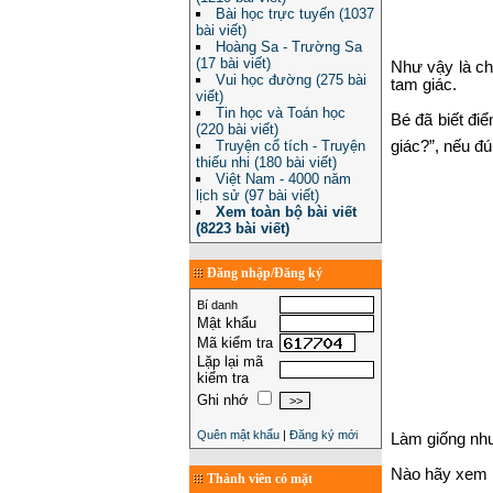
Bài học trực tuyến (1037
bài viết)
Hoàng Sa - Trường Sa
(17 bài viết)
Như vậy là ch
Vui học đường (275 bài
tam giác.
viết)
Tin học và Toán học
Bé đã biết đi
(220 bài viết)
Truyện cổ tích - Truyện
giác?”, nếu đú
thiếu nhi (180 bài viết)
Việt Nam - 4000 năm
lịch sử (97 bài viết)
Xem toàn bộ bài viết
(8223 bài viết)
Đăng nhập/Đăng ký
Bí danh
Mật khẩu
Mã kiểm tra
Lặp lại mã
kiểm tra
Ghi nhớ
Quên mật khẩu
|
Đăng ký mới
Làm giống như 
Nào hãy xem b
Thành viên có mặt