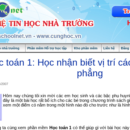
 nhà trường
Phần mềm Hỗ trợ học tập
Kho phần mềm
Liên hệ
Đăng
 toán 1: Học nhận biết vị trí c
phẳng
6/2007
Hôm nay chúng tôi xin mời các em học sinh và các bậc phụ huyn
đây là một bài học rất bổ ích cho các bé trong chương trình sách g
xem một điểm có nằm trong một hình nào đó cho trước như là hình 
g ta cùng xem phần mềm
Học toán 1
có thể giúp gì với bài học nà