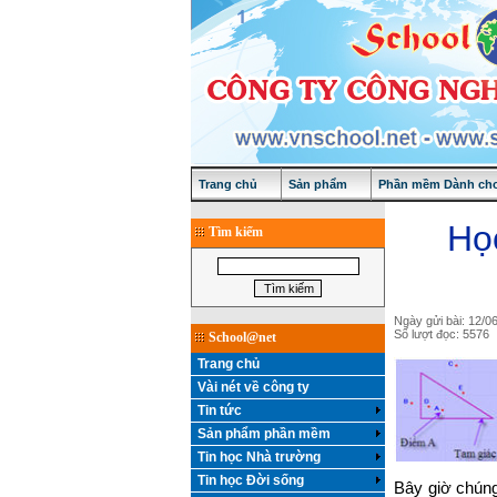
Trang chủ
Sản phẩm
Phần mềm Dành cho
Học
Tìm kiếm
Ngày gửi bài: 12/0
Số lượt đọc: 5576
School@net
Trang chủ
Vài nét về công ty
Tin tức
Sản phẩm phần mềm
Tin học Nhà trường
Tin học Đời sống
Bây giờ chún