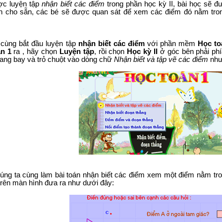
ợc luyện tập
nhận biết các điểm
trong phần học kỳ II, bài học sẽ đ
nh cho sẵn, các bé sẽ được quan sát để xem các điểm đó nằm tron
 cùng bắt đầu luyện tập
nhận biết các điểm
với phần mềm
Học to
n 1
ra , hãy chọn
Luyện tập
, rồi chọn
Học kỳ II
ở góc bên phải phí
ang bay và trỏ chuột vào dòng chữ
Nhận biết và tập vẽ các điểm
như
úng ta cùng làm bài toán nhận biết các điểm xem một điểm nằm tr
trên màn hình đưa ra như dưới đây: