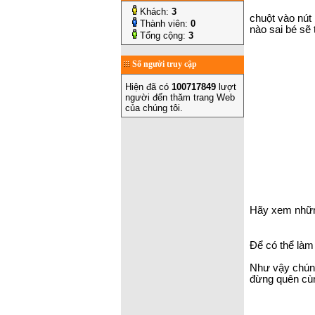
Khách:
3
chuột vào nút
Thành viên:
0
nào sai bé sẽ
Tổng cộng:
3
Số người truy cập
Hiện đã có
100717849
lượt
người đến thăm trang Web
của chúng tôi.
Hãy xem những
Để có thể làm
Như vậy chúng
đừng quên cù