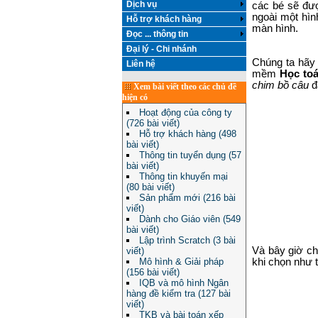
Dịch vụ
các bé sẽ đư
ngoài một hì
Hỗ trợ khách hàng
màn hình.
Đọc ... thông tin
Đại lý - Chi nhánh
Chúng ta hãy
Liên hệ
mềm
Học toá
chim bồ câu
đ
Xem bài viết theo các chủ đề
hiện có
Hoạt động của công ty
(726 bài viết)
Hỗ trợ khách hàng (498
bài viết)
Thông tin tuyển dụng (57
bài viết)
Thông tin khuyến mại
(80 bài viết)
Sản phẩm mới (216 bài
viết)
Dành cho Giáo viên (549
bài viết)
Lập trình Scratch (3 bài
Và bây giờ ch
viết)
Mô hình & Giải pháp
khi chọn như 
(156 bài viết)
IQB và mô hình Ngân
hàng đề kiểm tra (127 bài
viết)
TKB và bài toán xếp