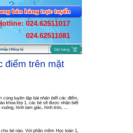
Hotline: 024.62511017
024.62511081
 nhập
|
Đăng ký
ác điểm trên mặt
h cùng luyện tập bài
nhận biết các điểm
,
iáo khoa lớp 1, các bé sẽ được nhận biết
vuông, hình tam giác, hình tròn, …
y cho bé nào. Với phần mềm Học toán 1,