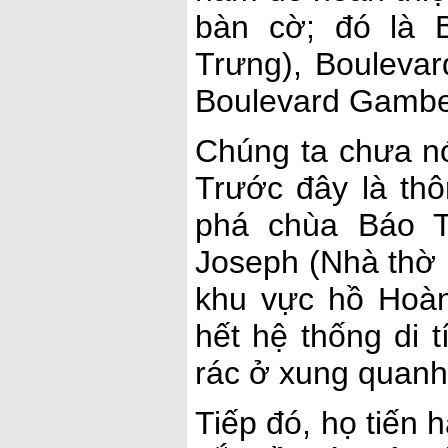
bàn cờ; đó là B
Trưng), Boulevar
Boulevard Gambet
Chúng ta chưa nó
Trước đây là th
phá chùa Báo T
Joseph (Nhà thờ
khu vực hồ Hoà
hết hệ thống di t
rác ở xung quanh
Tiếp đó, họ tiến