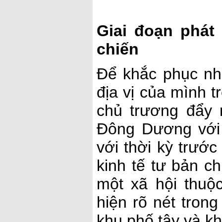
Giai đoạn phát
chiến
Để khắc phục nh
địa vị của mình 
chủ trương đẩy 
Đông Dương với 
với thời kỳ trướ
kinh tế tư bản ch
một xã hội thuộ
hiện rõ nét tron
khu phố tây và kh