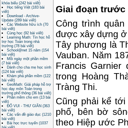
khóa biểu (242 bài viết)
Giai đoạn trước
Học tiếng Việt (183 bài
viết)
Download - Archive-
Update (289 bài viết)
Công trình quân
Các Website hữu ích (70
bài viết)
được xây dựng ở 
Cùng học (92 bài viết)
Learning Math: Tin học hỗ
trợ học Toán trong nhà
Tây phương là T
trường (78 bài viết)
School@net 15 năm (154
Vauban. Năm 187
bài viết)
Mỗi ngày một phần mềm
Francis Garnier
(7 bài viết)
Dành cho cha mẹ học sinh
(124 bài viết)
trong Hoàng Thà
Khám phá phần mềm (122
bài viết)
Tràng Thi.
GeoMath: Giải pháp hỗ trợ
học dạy môn Toán trong
trường phổ thông (36 bài viết)
Phần mềm cho em (13 bài
Cũng phải kể tới
viết)
ĐỐ VUI - THƯ GIÃN (363
phố, bên bờ sôn
bài viết)
Các vấn đề giáo dục (1210
bài viết)
theo Hiệp ước Ph
Bài học trực tuyến (1037
bài viết)