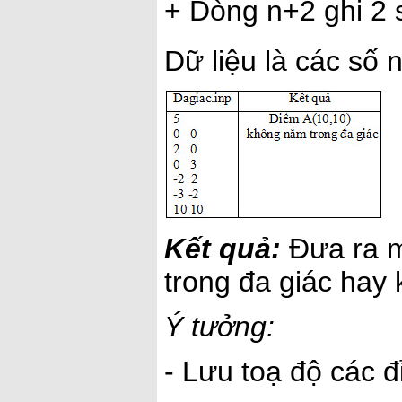
+ Dòng n+2 ghi 2 
Dữ liệu là các số 
Kết quả:
Đưa ra m
trong đa giác hay
Ý tưởng:
- Lưu toạ độ các 