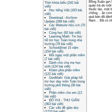
Đồng Xuân gợi l
Thời khóa biểu (242 bài
quán trà do một
viết)
thuốc lào, một 
Học tiếng Việt (183 bài
chõng… ăn cơm,
viết)
quà bán đã đành
Download - Archive-
Nam… Đã có nhi
Update (289 bài viết)
Các Website hữu ích (70
bài viết)
Cùng học (92 bài viết)
Learning Math: Tin học
hỗ trợ học Toán trong nhà
trường (78 bài viết)
School@net 15 năm
(154 bài viết)
Mỗi ngày một phần mềm
(7 bài viết)
Dành cho cha mẹ học
sinh (124 bài viết)
Khám phá phần mềm
(122 bài viết)
GeoMath: Giải pháp hỗ
trợ học dạy môn Toán trong
trường phổ thông (36 bài
viết)
Phần mềm cho em (13
bài viết)
ĐỐ VUI - THƯ GIÃN
(363 bài viết)
Các vấn đề giáo dục
(1210 bài viết)