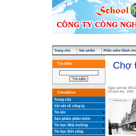
Trang chủ
Sản phẩm
Phần mềm Dành cho
Chợ Đ
Tìm kiếm
Ngày gửi bài: 08/1
Số lượt đọc: 2983
School@net
Trang chủ
Vài nét về công ty
Tin tức
Sản phẩm phần mềm
Tin học Nhà trường
Tin học Đời sống