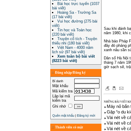
Bài học trực tuyến (1037
bài viết)
Hoàng Sa - Trường Sa
(17 bài viết)
Vui học đường (275 bài
viết)
Sau khi đánh b
Tin học và Toán học
năm 1980, khi c
(220 bài viết)
Truyện cổ tích - Truyện
Nhà báo Pháp Fr
thiếu nhi (180 bài viết)
đây đó phảng ph
Việt Nam - 4000 năm
xanh nâu sần sù
lịch sử (97 bài viết)
Xem toàn bộ bài viết
Dân số Hà Nội t
(8223 bài viết)
tháng 7 năm 199
giờ sạch sẽ, tr
Đăng nhập/Đăng ký
Bí danh
Mật khẩu
Mã kiểm tra
Lặp lại mã
kiểm tra
NHỮNG BÀI VIẾT K
Ghi nhớ
Máy nỏ bắn
Gặp “o du kí
Quên mật khẩu
|
Đăng ký mới
Vài nét về c
Vài nét về c
Thành viên có mặt
Vài nét về c