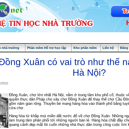
 nhà trường
Phần mềm Hỗ trợ học tập
Kho phần mềm
Liên hệ
Đăng
ồng Xuân có vai trò như thế n
Hà Nội?
2/2010
Đồng Xuân, chợ lớn nhất Hà Nội, nằm ở trung tâm khu phố cổ, thuộc v
quyền thực dân Pháp cho xây chợ Đồng Xuân để thay thế chợ Cầu Đôn
gồm năm gian rộng. Thuyền bè mang hàng hóa vào thành phố bằng tuyế
cửa chợ.
Hàng hóa từ khắp mọi miền đất nước đổ về chợ Đồng Xuân. Những ng
làm trung tâm phân phối tới những người bán lẻ. Hàng hóa chất đầy c
quang cảnh đẹp mắt lôi cuốn những nhà thực dân trong công cuộc tìm k