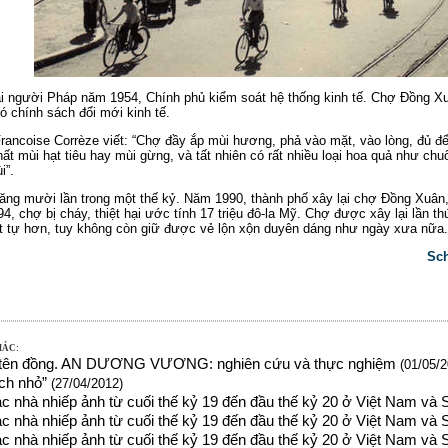
ại người Pháp năm 1954, Chính phủ kiểm soát hệ thống kinh tế. Chợ Đồng X
ó chính sách đổi mới kinh tế.
ancoise Corrèze viết: “Chợ đầy ắp mùi hương, phả vào mặt, vào lòng, đủ đ
ất mùi hạt tiêu hay mùi gừng, và tất nhiên có rất nhiều loại hoa quả như chu
i”.
ăng mười lần trong một thế kỷ. Năm 1990, thành phố xây lại chợ Đồng Xuân
4, chợ bị cháy, thiệt hại ước tính 17 triệu đô-la Mỹ. Chợ được xây lại lần 
ật tự hơn, tuy không còn giữ được vẻ lộn xộn duyên dáng như ngày xưa nữa.
Sch
HÁC:
 tên đồng. AN DƯƠNG VƯƠNG: nghiên cứu và thực nghiệm
(01/05/2
ch nhỏ”
(27/04/2012)
ác nhà nhiếp ảnh từ cuối thế kỷ 19 đến đầu thế kỷ 20 ở Việt Nam và
ác nhà nhiếp ảnh từ cuối thế kỷ 19 đến đầu thế kỷ 20 ở Việt Nam và 
ác nhà nhiếp ảnh từ cuối thế kỷ 19 đến đầu thế kỷ 20 ở Việt Nam và 