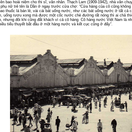
ên bao hoài niệm cho thi sĩ, văn nhân. Thạch Lam (1909-1942), nhà văn chuy
 phụ nữ trẻ tên là Dần ở ngay trước cửa chợ: “Cửa hàng của cô cũng không c
bao thuốc lá bán lẻ, vài cái bát uống nước, như các bát uống nước ở tất cả
 uống rượu xong mà được một cốc nước chè đường rất nóng thì ai chả thí
, nhưng đôi khi cũng đắt khách vì cả cô hàng. Cô hàng nước Việt Nam là nhâ
ều tiểu thuyết bắt đầu ở một hàng nước và kết cục cũng ở đấy”.