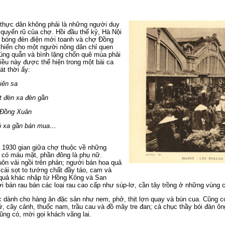
thực dân không phải là những người duy
 quyến rũ của chợ. Hồi đầu thế kỷ, Hà Nội
 bóng đèn điện mới toanh và chợ Đồng
khiến cho một người nông dân chỉ quen
úng quẫn và bình lặng chốn quê mùa phải
ều này được thể hiện trong một bài ca
t thời ấy:
tiên sa
t đèn xa đèn gần
ợ Đồng Xuân
ó xa gần bán mua…
1930 gian giữa chợ thuộc về những
 có máu mặt, phần đông là phụ nữ.
ôn vải ngồi trên phản; người bán hoa quả
cái sọt to tướng chất đầy táo, cam và
 quả khác nhập từ Hồng Kông và San
i bán rau bán các loại rau cao cấp như súp-lơ, cần tây trồng ở những vùng
dành cho hàng ăn đặc sản như nem, phở, thịt lợn quay và bún cua. Cũng có
, cây cảnh, thuốc nam, trầu cau và đồ mây tre đan; cả chục thầy bói đàn ô
ũng có, mời gọi khách vãng lai.