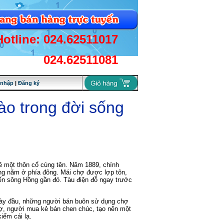
Hotline: 024.62511017
024.62511081
 nhập
|
Đăng ký
ào trong đời sống
ề một thôn cổ cùng tên. Năm 1889, chính
g nằm ở phía đông. Mái chợ được lợp tôn,
n sông Hồng gần đó. Tàu điện đỗ ngay trước
ày đầu, những người bán buôn sử dụng chợ
hợ, người mua kẻ bán chen chúc, tạo nên một
iếm cái lạ.