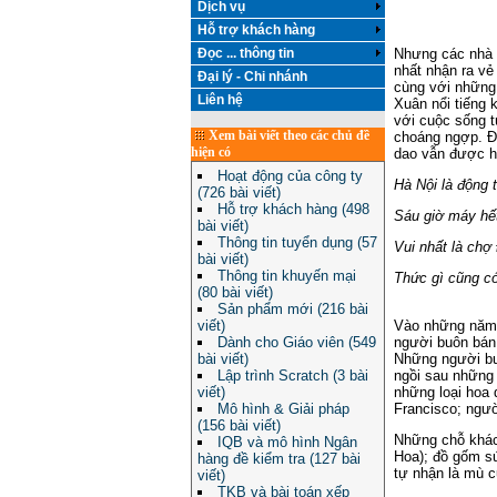
Dịch vụ
Hỗ trợ khách hàng
Đọc ... thông tin
Nhưng các nhà 
nhất nhận ra vẻ
Đại lý - Chi nhánh
cùng với những
Liên hệ
Xuân nổi tiếng 
với cuộc sống t
Xem bài viết theo các chủ đề
choáng ngợp. Đi
hiện có
dao vẫn được há
Hoạt động của công ty
Hà Nội là động 
(726 bài viết)
Hỗ trợ khách hàng (498
Sáu giờ máy hế
bài viết)
Thông tin tuyển dụng (57
Vui nhất là ch
bài viết)
Thông tin khuyến mại
Thức gì cũng c
(80 bài viết)
Sản phẩm mới (216 bài
viết)
Vào những năm 
Dành cho Giáo viên (549
người buôn bán
bài viết)
Những người bu
Lập trình Scratch (3 bài
ngồi sau những 
viết)
những loại hoa
Mô hình & Giải pháp
Francisco; ngườ
(156 bài viết)
Những chỗ khác 
IQB và mô hình Ngân
Hoa); đồ gốm sứ
hàng đề kiểm tra (127 bài
tự nhận là mù c
viết)
TKB và bài toán xếp