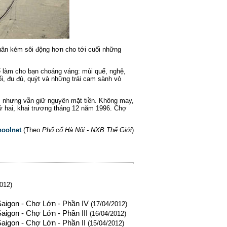
uân kém sôi động hơn cho tới cuối những
ể làm cho bạn choáng váng: mùi quế, nghệ,
ối, đu đủ, quýt và những trái cam sành vỏ
, nhưng vẫn giữ nguyên mặt tiền. Không may,
thứ hai, khai trương tháng 12 năm 1996. Chợ
oolnet
(Theo
Phố cổ Hà Nội - NXB Thế Giới
)
012)
 Saigon - Chợ Lớn - Phần IV
(17/04/2012)
Saigon - Chợ Lớn - Phần III
(16/04/2012)
Saigon - Chợ Lớn - Phần II
(15/04/2012)