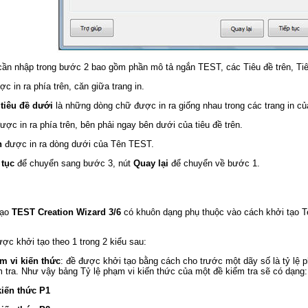
 cần nhập trong bước 2 bao gồm phần mô tả ngắn TEST, các Tiêu đề trên, Tiê
c in ra phía trên, căn giữa trang in.
 tiêu đề dưới
là những dòng chữ được in ra giống nhau trong các trang in củ
ược in ra phía trên, bên phải ngay bên dưới của tiêu đề trên.
n
được in ra dòng dưới của Tên TEST.
 tục
để chuyển sang bước 3, nút
Quay lại
để chuyển về bước 1.
tạo
TEST Creation Wizard 3/6
có khuôn dạng phụ thuộc vào cách khởi tạo Tes
c khởi tạo theo 1 trong 2 kiểu sau:
ạm vi kiến thức
: đề được khởi tạo bằng cách cho trước một dãy số là tỷ lệ 
m tra. Như vậy bảng Tỷ lệ phạm vi kiến thức của một đề kiểm tra sẽ có dạng:
iến thức P1