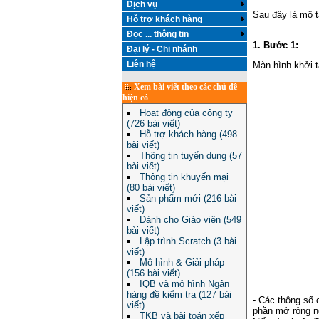
Dịch vụ
Sau đây là mô t
Hỗ trợ khách hàng
Đọc ... thông tin
1. Bước 1:
Đại lý - Chi nhánh
Liên hệ
Màn hình khởi 
Xem bài viết theo các chủ đề
hiện có
Hoạt động của công ty
(726 bài viết)
Hỗ trợ khách hàng (498
bài viết)
Thông tin tuyển dụng (57
bài viết)
Thông tin khuyến mại
(80 bài viết)
Sản phẩm mới (216 bài
viết)
Dành cho Giáo viên (549
bài viết)
Lập trình Scratch (3 bài
viết)
Mô hình & Giải pháp
(156 bài viết)
IQB và mô hình Ngân
hàng đề kiểm tra (127 bài
- Các thông số 
viết)
phần mở rộng ng
TKB và bài toán xếp