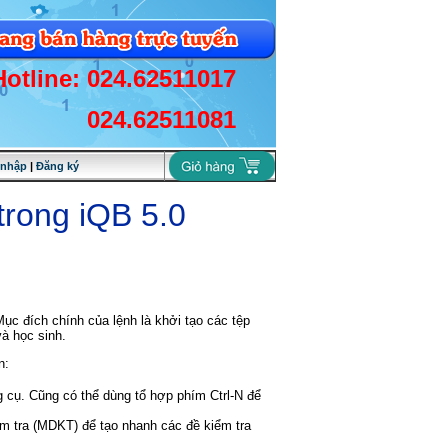
Hotline: 024.62511017
024.62511081
 nhập
|
Đăng ký
trong iQB 5.0
ục đích chính của lệnh là khởi tạo các tệp
và học sinh.
n:
g cụ. Cũng có thể dùng tổ hợp phím Ctrl-N để
m tra (MDKT) để tạo nhanh các đề kiểm tra