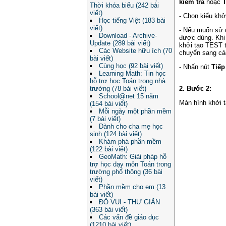
kiểm tra
hoặc
Thời khóa biểu (242 bài
viết)
- Chọn kiểu khở
Học tiếng Việt (183 bài
viết)
- Nếu muốn sử 
Download - Archive-
được dùng. Khi 
Update (289 bài viết)
khởi tạo TEST 
Các Website hữu ích (70
chuyển sang cá
bài viết)
Cùng học (92 bài viết)
- Nhấn nút
Tiếp
Learning Math: Tin học
hỗ trợ học Toán trong nhà
trường (78 bài viết)
2. Bước 2:
School@net 15 năm
Màn hình khởi 
(154 bài viết)
Mỗi ngày một phần mềm
(7 bài viết)
Dành cho cha mẹ học
sinh (124 bài viết)
Khám phá phần mềm
(122 bài viết)
GeoMath: Giải pháp hỗ
trợ học dạy môn Toán trong
trường phổ thông (36 bài
viết)
Phần mềm cho em (13
bài viết)
ĐỐ VUI - THƯ GIÃN
(363 bài viết)
Các vấn đề giáo dục
(1210 bài viết)