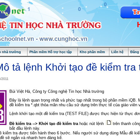
 nhà trường
Phần mềm Hỗ trợ học tập
Kho phần mềm
Liên hệ
Đăng
ô tả lệnh Khởi tạo đề kiểm tra 
3/2011
Bùi Việt Hà, Công ty Công nghệ Tin học Nhà trường
Đây là lệnh quan trọng nhất và phức tạp nhất trong bộ phần mềm iQB. M
đề kiểm tra *.qbt thỏa mãn nhu cầu sử dụng trên thực tế của giáo viên 
Lệnh khởi tạo một đề kiểm tra (TEST FILE) được thực hiện từ thực đơ
Đề kiểm tra --> Khởi tạo đề kiểm tra
hoặc nút lệnh
trên thanh côn
bắt đầu lệnh này.
ề kiểm tra được tiến hành theo 6 bước. Nếu người sử dụng dùng Mẫu đề kiể
ạo đề sẽ ngắn và nhanh hơn đáng kể.