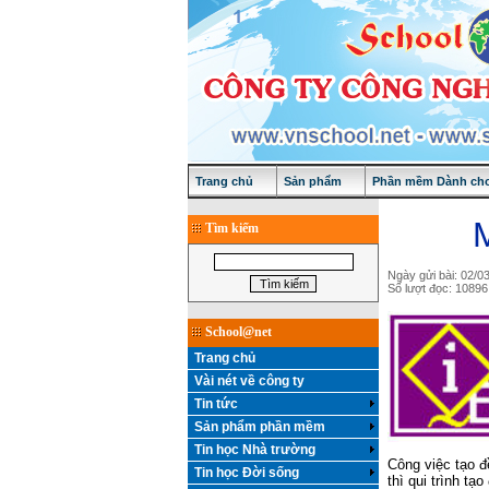
Trang chủ
Sản phẩm
Phần mềm Dành cho
M
Tìm kiếm
Ngày gửi bài: 02/0
Số lượt đọc: 10896
School@net
Trang chủ
Vài nét về công ty
Tin tức
Sản phẩm phần mềm
Tin học Nhà trường
Công việc tạo đ
Tin học Đời sống
thì qui trình t