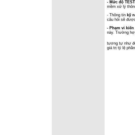
- Mức độ TEST
mềm xử lý thôn
- Thông tin
kỹ 
câu hỏi sẽ đượ
- Phạm vi kiến
này. Trường hợp
tương tự như đố
giá trị tỷ lệ phầ