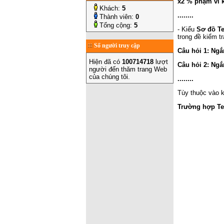
x2 % phạm vi k
Khách:
5
........
Thành viên:
0
Tổng cộng:
5
- Kiểu
Sơ đồ Te
trong đề kiểm t
Số người truy cập
Câu hỏi 1: Ngắn
Hiện đã có
100714718
lượt
Câu hỏi 2: Ngắ
người đến thăm trang Web
của chúng tôi.
........
Tùy thuộc vào k
Trường hợp Tes