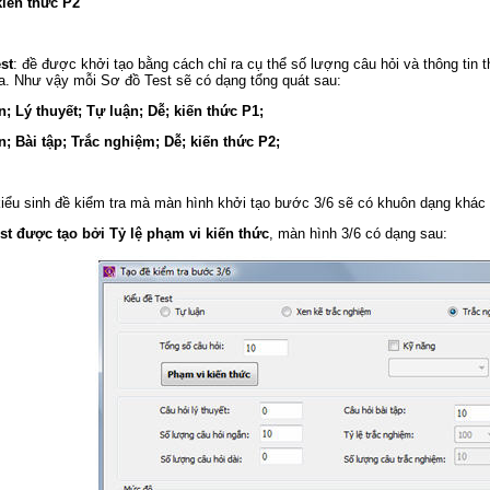
iến thức P2
st
: đề được khởi tạo bằng cách chỉ ra cụ thể số lượng câu hỏi và thông tin 
ra. Như vậy mỗi Sơ đồ Test sẽ có dạng tổng quát sau:
; Lý thuyết; Tự luận; Dễ; kiến thức P1;
n; Bài tập; Trắc nghiệm; Dễ; kiến thức P2;
iểu sinh đề kiểm tra mà màn hình khởi tạo bước 3/6 sẽ có khuôn dạng khác
t được tạo bởi Tỷ lệ phạm vi kiến thức
, màn hình 3/6 có dạng sau: