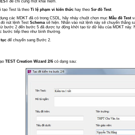
TEST
để chỉ cùng một khái niệm.
i tạo Test là theo
Tỉ lệ phạm vi kiến thức
hay theo
Sơ đồ Test
.
dụng các MDKT đã có trong CSDL, hãy nháy chuột chọn mục
Mẫu đề Test
v
đó nút lệnh Test
Schema
sẽ hiện. Nhấn vào nút lệnh này sẽ chuyển thẳng sa
từ bước 2 đến bước 5 đã được tự động khởi tạo từ dữ liệu của MDKT này. 
c bước tiếp theo như bình thường.
 tục
để chuyển sang Bước 2.
tạo
TEST Creation Wizard 2/6
có dạng sau: