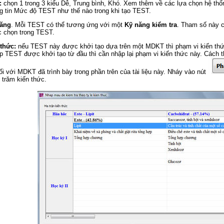
:
chọn 1 trong 3 kiểu Dễ, Trung bình, Khó. Xem thêm về các lựa chọn hệ th
g tin Mức độ TEST như thế nào trong khi tạo TEST.
năng
. Mỗi TEST có thể tương ứng với một
Kỹ năng kiểm tra
. Tham số này 
c chọn trong TEST.
 thức:
nếu TEST này được khởi tạo dựa trên một MDKT thì phạm vi kiến t
 TEST được khởi tạo từ đầu thì cần nhập lại phạm vi kiến thức này. Cách t
i với MDKT đã trình bày trong phần trên của tài liệu này. Nháy vào nút
n trăm kiến thức.