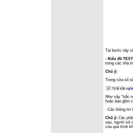
Tại bước này sẽ
- Kiểu đề TEST
trong các nhà t
Chú ý:
Trong cửa sổ n
Như vậy "trắc n
hoặc bao gồm cả
- Các thông tin 
Chú ý:
Các phân
sau, người sử d
của quá trình k