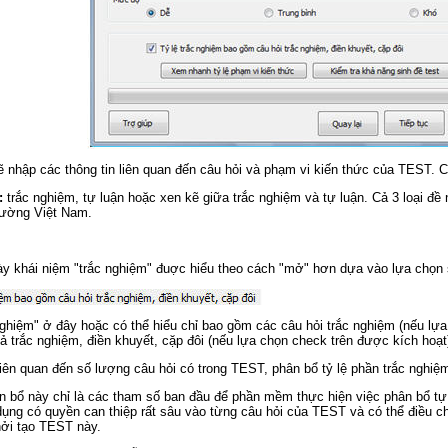
 nhập các thông tin liên quan đến câu hỏi và phạm vi kiến thức của TEST. 
:
trắc nghiệm, tự luận hoặc xen kẽ giữa trắc nghiệm và tự luận. Cả 3 loại đề
rường Việt Nam.
ày khái niệm "trắc nghiệm" đuợc hiểu theo cách "mở" hơn dựa vào lựa chọn 
ghiệm" ở đây hoặc có thể hiểu chỉ bao gồm các câu hỏi trắc nghiệm (nếu lự
 trắc nghiệm, điền khuyết, cặp đôi (nếu lựa chọn check trên được kích hoạt
liên quan đến số lượng câu hỏi có trong TEST, phân bổ tỷ lệ phần trắc nghiệm,
 bổ này chỉ là các tham số ban đầu để phần mềm thực hiện việc phân bổ tự
ụng có quyền can thiệp rất sâu vào từng câu hỏi của TEST và có thể điều c
hởi tạo TEST này.