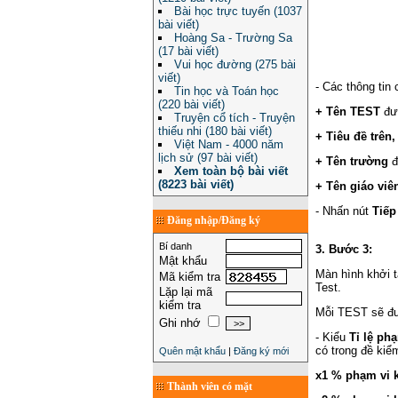
Bài học trực tuyến (1037
bài viết)
Hoàng Sa - Trường Sa
(17 bài viết)
Vui học đường (275 bài
viết)
- Các thông tin
Tin học và Toán học
(220 bài viết)
+ Tên TEST
đượ
Truyện cổ tích - Truyện
thiếu nhi (180 bài viết)
+ Tiêu đề trên,
Việt Nam - 4000 năm
lịch sử (97 bài viết)
+ Tên trường
đ
Xem toàn bộ bài viết
(8223 bài viết)
+ Tên giáo viê
- Nhấn nút
Tiếp
Đăng nhập/Đăng ký
Bí danh
3. Bước 3:
Mật khẩu
Màn hình khởi 
Mã kiểm tra
Test.
Lặp lại mã
kiểm tra
Mỗi TEST sẽ đượ
Ghi nhớ
- Kiểu
Tỉ lệ ph
có trong đề kiể
Quên mật khẩu
|
Đăng ký mới
x1 % phạm vi k
Thành viên có mặt