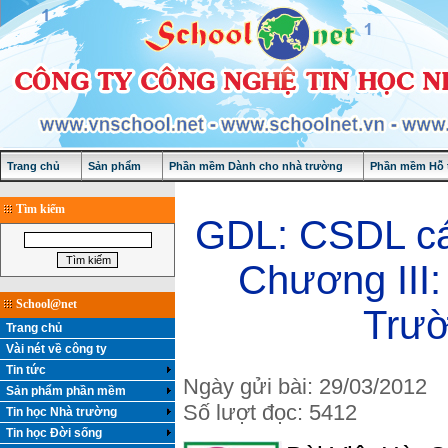
Trang chủ
Sản phẩm
Phần mềm Dành cho nhà trường
Phần mềm Hỗ t
Tìm kiếm
GDL: CSDL các
Chương III:
School@net
Trườ
Trang chủ
Vài nét về công ty
Tin tức
Ngày gửi bài: 29/03/2012
Sản phẩm phần mềm
Số lượt đọc: 5412
Tin học Nhà trường
Tin học Đời sống