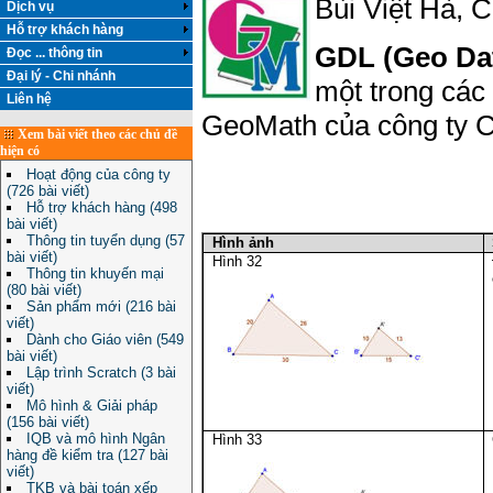
Bùi Việt Hà, 
Dịch vụ
Hỗ trợ khách hàng
GDL (Geo Dat
Đọc ... thông tin
Đại lý - Chi nhánh
một trong các
Liên hệ
GeoMath của công ty C
Xem bài viết theo các chủ đề
hiện có
Hoạt động của công ty
(726 bài viết)
Hỗ trợ khách hàng (498
bài viết)
Thông tin tuyển dụng (57
Hình ảnh
bài viết)
Hình 32
Thông tin khuyến mại
(80 bài viết)
Sản phẩm mới (216 bài
viết)
Dành cho Giáo viên (549
bài viết)
Lập trình Scratch (3 bài
viết)
Mô hình & Giải pháp
(156 bài viết)
IQB và mô hình Ngân
Hình 33
hàng đề kiểm tra (127 bài
viết)
TKB và bài toán xếp