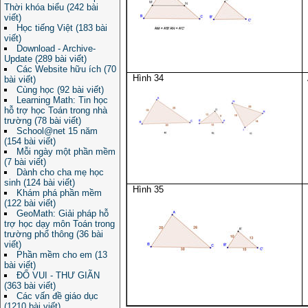
Thời khóa biểu (242 bài
viết)
Học tiếng Việt (183 bài
viết)
Download - Archive-
Update (289 bài viết)
Các Website hữu ích (70
Hình 34
bài viết)
Cùng học (92 bài viết)
Learning Math: Tin học
hỗ trợ học Toán trong nhà
trường (78 bài viết)
School@net 15 năm
(154 bài viết)
Mỗi ngày một phần mềm
(7 bài viết)
Dành cho cha mẹ học
sinh (124 bài viết)
Hình 35
Khám phá phần mềm
(122 bài viết)
GeoMath: Giải pháp hỗ
trợ học dạy môn Toán trong
trường phổ thông (36 bài
viết)
Phần mềm cho em (13
bài viết)
ĐỐ VUI - THƯ GIÃN
(363 bài viết)
Các vấn đề giáo dục
(1210 bài viết)