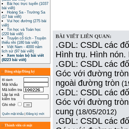
Bài học trực tuyến (1037
bài viết)
Hoàng Sa - Trường Sa
(17 bài viết)
Vui học đường (275 bài
viết)
Tin học và Toán học
(220 bài viết)
BÀI VIẾT LIÊN QUAN:
Truyện cổ tích - Truyện
thiếu nhi (180 bài viết)
GDL: CSDL các đối
Việt Nam - 4000 năm
lịch sử (97 bài viết)
Hình trụ. Hình nón.
Xem toàn bộ bài viết
(8223 bài viết)
GDL: CSDL các đối
Góc với đường tròn.
Đăng nhập/Đăng ký
Bí danh
ngoài đường tròn
(1
Mật khẩu
Mã kiểm tra
GDL: CSDL các đối
Lặp lại mã
kiểm tra
Góc với đường tròn.
Ghi nhớ
cung
(18/05/2012)
Quên mật khẩu
|
Đăng ký mới
GDL: CSDL các đối
Thành viên có mặt